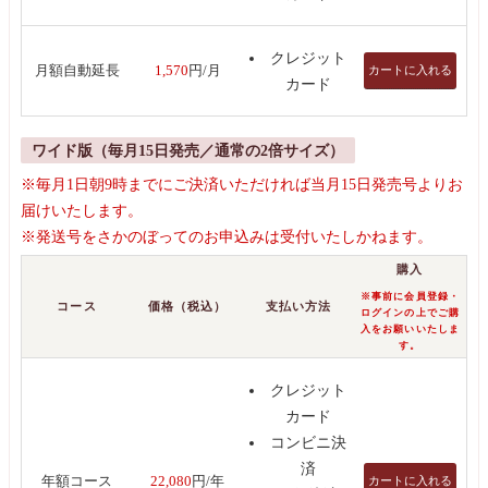
クレジット
カートに入れる
月額自動延長
1,570
円/月
カード
ワイド版（毎月15日発売／通常の2倍サイズ）
※毎月1日朝9時までにご決済いただければ当月15日発売号よりお
届けいたします。
※発送号をさかのぼってのお申込みは受付いたしかねます。
購入
※事前に会員登録・
コース
価格（税込）
支払い方法
ログインの上でご購
入をお願いいたしま
す。
クレジット
カード
コンビニ決
済
カートに入れる
年額コース
22,080
円/年