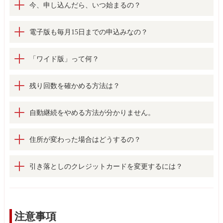
今、申し込んだら、いつ始まるの？
将棋世界は毎月3日発売です（月によっては前倒しの場合あ
電子版も毎月15日までの申込みなの？
り）。紙版の場合、毎月15日9時までにお申込みいただくこと
で次の最新号からお届けいたします。例えば1月15日8時にお
いいえ。「お支払い方法」の「マイナビブックスでお申し込
「ワイド版」って何？
申込み手続きいただいた場合、2月3日発売号からお届けいた
みの場合」に記載の通り、紙版や紙+電子とは異なりますの
します。1月16日にお申込みいただいた場合は、翌々月（3
で、ご注意ください。
ワイド版とは、通常の将棋世界の2倍（A4サイズ）の大きさの
残り回数を確かめる方法は？
月）発売号からのお届け開始となってしまいますのでご注意
将棋世界です。大きな字で読みやすく、大迫力の写真で将棋
ください。
世界をお楽しみいただけます！通常の書店では販売していな
マイページ（https://book.mynavi.jp/mypage/）
に購読中の商品が
自動継続をやめる方法が分かりません。
い、マイナビブックス限定の書籍となっておりますので、こ
表示されております。そこから残回数が確認できます。
の機会に是非お試しください。
年額自動延長を解約する場合はマイページ上の残回数が
2回
に
住所が変わった場合はどうするの？
ワイド版は毎月15日頃の発売です。
なったタイミングで、ご購入履歴にあるお客様の定期購読ご
※ワイド版の詳細は
こちら
。
注文分の項目左下に「
継続をキャンセル
」ボタンが表示され
こちらの
お問合せフォーム
より新しい住所をご連絡くださ
引き落としのクレジットカードを変更するには？
ます。次年度の更新のための決済が行われる前までに、「継
い。変更受付は発売日の3週間前までとなります。
続をキャンセル」ボタンをクリックしてお手続きください。
お引き落としするクレジットカードをご契約時のものからご
月額自動延長の場合も同様に、マイページから「継続をキャ
変更される場合は、お引き落とし予定日の前日
14日
までにマ
ンセル」ボタンを押すだけでお手続きが可能です。
イページ内、「
クレジットカードの情報の更新
」からご変更
注意事項