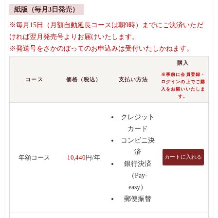
紙版（毎月3日発売）
※毎月15日（月額自動延長コースは朝9時）までにご決済いただ
ければ翌月発売号よりお届けいたします。
※発送号をさかのぼってのお申込みは受付いたしかねます。
購入
※事前に会員登録・
コース
価格（税込）
支払い方法
ログインの上でご購
入をお願いいたしま
す。
クレジット
カード
コンビニ決
済
カートに入れる
年額コース
10,440
円/年
銀行決済
（Pay-
easy）
郵便振替