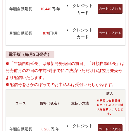
クレジット
カートに入れる
年額自動延長
10,440
円/年
カード
クレジット
カートに入れる
月額自動延長
870
円/月
カード
電子版（毎月5日発売）
※「年額自動延長」は最新号発売日の前日、「月額自動延長」は
発売前月の27日の午前9時までにご決済いただければ翌月発売号
より配信いたします。
※配信号をさかのぼってのお申込みは受付いたしかねます。
購入
※事前に会員登録・
コース
価格（税込）
支払い方法
ログインの上でご購
入をお願いいたしま
す。
クレジット
カートに入れる
年額自動延長
8,900
円/年