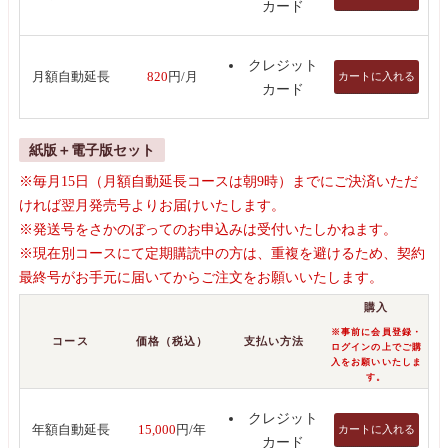
カード
クレジット
カートに入れる
月額自動延長
820
円/月
カード
紙版＋電子版セット
※毎月15日（月額自動延長コースは朝9時）までにご決済いただ
ければ翌月発売号よりお届けいたします。
※発送号をさかのぼってのお申込みは受付いたしかねます。
※現在別コースにて定期購読中の方は、重複を避けるため、契約
最終号がお手元に届いてからご注文をお願いいたします。
購入
※事前に会員登録・
コース
価格（税込）
支払い方法
ログインの上でご購
入をお願いいたしま
す。
クレジット
カートに入れる
年額自動延長
15,000
円/年
カード