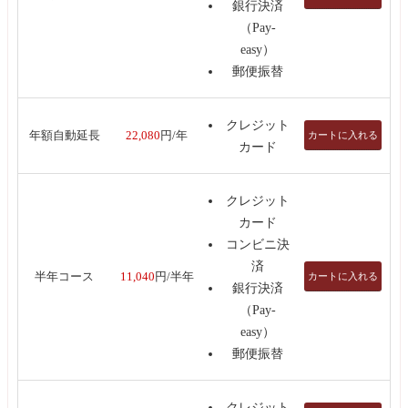
銀行決済
（Pay-
easy）
郵便振替
クレジット
カートに入れる
年額自動延長
22,080
円/年
カード
クレジット
カード
コンビニ決
済
カートに入れる
半年コース
11,040
円/半年
銀行決済
（Pay-
easy）
郵便振替
クレジット