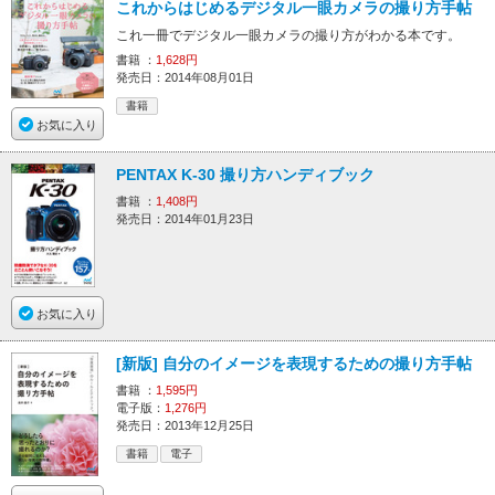
これからはじめるデジタル一眼カメラの撮り方手帖
これ一冊でデジタル一眼カメラの撮り方がわかる本です。
書籍 ：
1,628円
発売日：2014年08月01日
書籍
お気に入り
PENTAX K-30 撮り方ハンディブック
書籍 ：
1,408円
発売日：2014年01月23日
お気に入り
[新版] 自分のイメージを表現するための撮り方手帖
書籍 ：
1,595円
電子版：
1,276円
発売日：2013年12月25日
書籍
電子