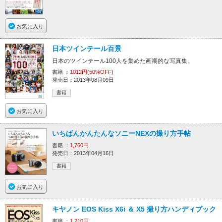
お気に入り
日本ツインテール百景
日本のツインテール100人を集めた画期的な写真集。
書籍 ：
1012円(50%OFF)
発売日：2013年08月09日
書籍
お気に入り
いちばんかんたんなソニーNEXの撮り方手帖
書籍 ：
1,760円
発売日：2013年04月16日
書籍
お気に入り
キヤノン EOS Kiss X6i ＆ X5 撮り方ハンディブック
書籍 ：
1,210円