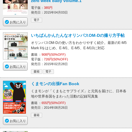
zero week baby volume.1
電子版：
385円
発売日：2015年04月03日
電子
お気に入り
いちばんかんたんなオリンパスOM-Dの撮り方手帖
オリンパスOM-Dの使い方をわかりやすく紹介。最新のE-M5
Mark IIをはじめ、E-M1、E-M5、E-M10に対応
書籍 ：
908円(50%OFF)
電子版：
726円(50%OFF)
発売日：2015年02月28日
お気に入り
書籍
電子
くまモンの出張Fan Book
くまモンが「くまもとサプライズ」と元気を届けに、日本各
地や世界各国をまわった活動の記録写真集
書籍 ：
655円(50%OFF)
発売日：2014年08月26日
書籍
お気に入り