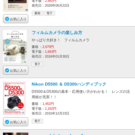
電子版：
2,992円
発売日：2026年06月22日
書籍
電子
お気に入り
フィルムカメラの楽しみ方
やっぱり大好き！ フィルムカメラ
書籍 ：
2,079円
電子版：
1,663円
発売日：2016年01月30日
電子
お気に入り
Nikon D5500 ＆ D5300ハンディブック
D5500＆D5300の基本・応用使い方がわかる！ レンズの活
用術が充実！！
書籍 ：
1,452円
電子版：
1,162円
発売日：2015年12月23日
電子
お気に入り