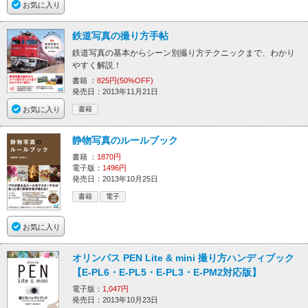
お気に入り
鉄道写真の撮り方手帖
鉄道写真の基本からシーン別撮り方テクニックまで、わかり
やすく解説！
書籍 ：
825円(50%OFF)
発売日：2013年11月21日
お気に入り
書籍
静物写真のルールブック
書籍 ：
1870円
電子版：
1496円
発売日：2013年10月25日
書籍
電子
お気に入り
オリンパス PEN Lite & mini 撮り方ハンディブック
【E-PL6・E-PL5・E-PL3・E-PM2対応版】
電子版：
1,047円
発売日：2013年10月23日