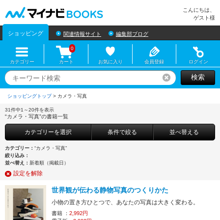
マイナビBOOKS
こんにちは、
ゲスト様
ショッピング
関連情報サイト
編集部ブログ
0
カテゴリー
カート
お気に入り
会員登録
ログイン
検索
リセット
ショッピングトップ
>
31件中1～20件を表示
“カメラ・写真”の書籍一覧
カテゴリーを選択
条件で絞る
並べ替える
カテゴリー：
“カメラ・写真”
絞り込み：
並べ替え：
新着順（掲載日）
設定を解除
世界観が伝わる静物写真のつくりかた
小物の置き方ひとつで、あなたの写真は大きく変わる。
書籍 ：
2,992円