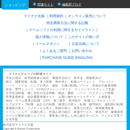
関連サイト
編集部ブログ
ショッピング
マイナビ出版
利用規約
オンライン販売について
特定商取引法に関する記載
ゲームソフトの利用に関するガイドライン
｜
個人情報について
このサイトの使い方
メールマガジン
広告出稿について
よくあるご質問
お問い合わせ
PURCHASE GUIDE (ENGLISH)
マイナビグループの関連サイト
学生の就活
留学経験者の就活
看護学生向け
医学生・研修医向け
独立・開業情報
転職・求人情報
海外求人
転職エージェント
アルバイト
パート
ミドル・シニアの求人
福祉・介護の転職／パート
高校生の進路情報
総合・専門ニュース
10代のチャレンジサイト
ティーンマーケティング支援
大学生活情報
働く女性の生活情報
雑誌・書籍・ソフト
ウエディング情報
世界遺産検定
総合農業情報サイト
お買い物サポートメディア
人材派遣
Web・ゲーム業界の転職
20代・第二新卒
新卒紹介
転職コンサルティング
エグゼクティブ転職
会計士の転職
税理士の求人・転職
顧問紹介
薬剤師の転職
看護師の求人
コメディカル求人
医師の求人
保育士の求人
無期雇用派遣
ミドル・シニア
介護の求人
外国人材の紹介
研修サービス
発送代行
健康経営
マイナビ農林水産ジョブアス
障害者に特化した求人紹介サービス
マイナビ子育て
社宅手配
株式会社マイナビ出版
Copyright © Mynavi Corporation