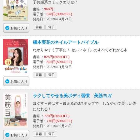
子共感系コミックエッセイ
書籍 ：
968円
電子版：
678円(30%OFF)
発売日：2022年04月21日
書籍
電子
お気に入り
橋本実花のネイルアートバイブル
わかりやすく丁寧に！ セルフネイルのすべてがわかる本
書籍 ：
825円(50%OFF)
電子版：
825円(50%OFF)
発売日：2022年01月31日
書籍
電子
お気に入り
ラクしてやせる美ボディ習慣 美筋ヨガ
ほぐす＋伸ばす＋鍛えるの3ステップで しなやかで美しい体
になれる！
書籍 ：
770円(50%OFF)
電子版：
770円(50%OFF)
発売日：2021年02月28日
書籍
電子
お気に入り