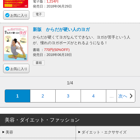
電子版：
1,214円
発売日：2018年06月29日
電子
お気に入り
新版 からだが硬い人のヨガ
からだが硬くてヨガなんてできない、ヨガが苦手という人
が、憧れのヨガポーズがとれるようになる！
書籍 ：
770円(50%OFF)
発売日：2018年06月19日
書籍
お気に入り
1/4
1
2
3
4
…
次へ
美容・ダイエット・ファッション
美容
ダイエット・エクササイズ