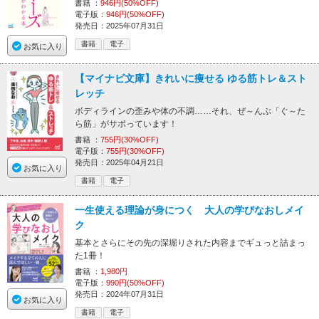
書籍 ：
946円(50%OFF)
電子版：
946円(50%OFF)
発売日：2025年07月31日
書籍
電子
お気に入り
【マイナビ文庫】きれいに痩せる ゆる筋トレ＆スト
レッチ
ボディラインの歪みや体の不調……それ、ぜ～んぶ「ぐ～た
ら筋」がサボっています！
書籍 ：
755円(30%OFF)
電子版：
755円(30%OFF)
発売日：2025年04月21日
お気に入り
書籍
電子
一生使える理論が身につく 大人の学びなおしメイ
ク
基本とさらにその先の深堀りされた内容までギュっと詰まっ
た1冊！
書籍 ：
1,980円
電子版：
990円(50%OFF)
発売日：2024年07月31日
お気に入り
書籍
電子