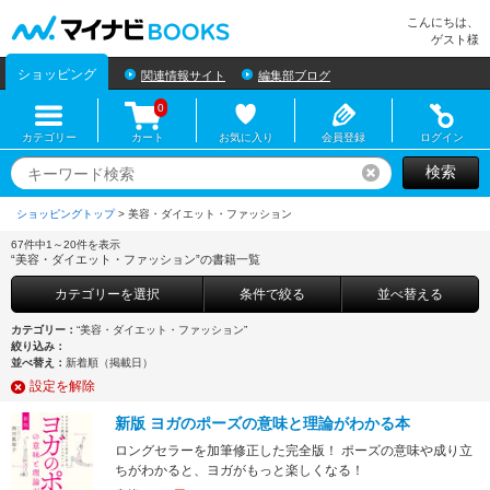
マイナビBOOKS
こんにちは、
ゲスト様
ショッピング
関連情報サイト
編集部ブログ
0
カテゴリー
カート
お気に入り
会員登録
ログイン
検索
リセット
ショッピングトップ
>
67件中1～20件を表示
“美容・ダイエット・ファッション”の書籍一覧
カテゴリーを選択
条件で絞る
並べ替える
カテゴリー：
“美容・ダイエット・ファッション”
絞り込み：
並べ替え：
新着順（掲載日）
設定を解除
新版 ヨガのポーズの意味と理論がわかる本
ロングセラーを加筆修正した完全版！ ポーズの意味や成り立
ちがわかると、ヨガがもっと楽しくなる！