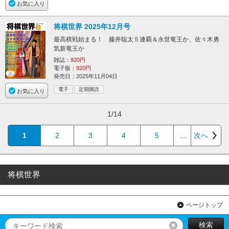
お気に入り
将棋世界 2025年12月号
最高棋戦始まる！ 藤井聡太５連覇＆永世竜王か、佐々木勇
気新竜王か
雑誌：
920円
電子版：
920円
発売日：2025年11月04日
電子
定期購読
お気に入り
1/14
1
2
3
4
5
…
次へ
将棋世界
ページトップ
検索
リセット