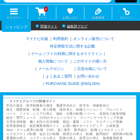
0
カテゴリー
カート
お気に入り
会員登録
ログイン
関連サイト
編集部ブログ
ショッピング
マイナビ出版
利用規約
オンライン販売について
特定商取引法に関する記載
ゲームソフトの利用に関するガイドライン
｜
個人情報について
このサイトの使い方
メールマガジン
広告出稿について
よくあるご質問
お問い合わせ
PURCHASE GUIDE (ENGLISH)
マイナビグループの関連サイト
学生の就活
留学経験者の就活
看護学生向け
医学生・研修医向け
独立・開業情報
転職・求人情報
海外求人
転職エージェント
アルバイト
パート
ミドル・シニアの求人
福祉・介護の転職／パート
高校生の進路情報
総合・専門ニュース
10代のチャレンジサイト
ティーンマーケティング支援
大学生活情報
働く女性の生活情報
雑誌・書籍・ソフト
ウエディング情報
世界遺産検定
総合農業情報サイト
お買い物サポートメディア
人材派遣
Web・ゲーム業界の転職
20代・第二新卒
新卒紹介
転職コンサルティング
エグゼクティブ転職
会計士の転職
税理士の求人・転職
顧問紹介
薬剤師の転職
看護師の求人
コメディカル求人
医師の求人
保育士の求人
無期雇用派遣