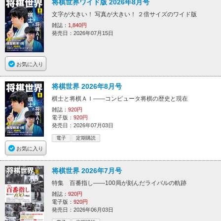
将棋世界ワイド版 2026年8月号
文字が大きい！ 写真が大きい！ ２倍サイズのワイド版
雑誌：
1,840円
発売日：2026年07月15日
お気に入り
将棋世界 2026年8月号
棋士と将棋ＡＩ――コンピュータ将棋の歴史と現在
雑誌：
920円
電子版：
920円
発売日：2026年07月03日
電子
定期購読
お気に入り
将棋世界 2026年7月号
特集 百番指し――100局が刻んだライバルの軌跡
雑誌：
920円
電子版：
920円
発売日：2026年06月03日