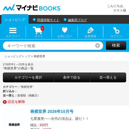
マイナビBOOKS
こんにちは、
ゲスト様
ショッピング
関連情報サイト
編集部ブログ
0
カテゴリー
カート
お気に入り
会員登録
ログイン
検索
リセット
ショッピングトップ
>
278件中1～20件を表示
“将棋世界”の商品一覧
カテゴリーを選択
条件で絞る
並べ替える
カテゴリー：
“将棋世界”
絞り込み：
並べ替え：
新着順（掲載日）
設定を解除
将棋世界 2026年10月号
七星激突――次代の頂点は、誰だ！！
雑誌：
920円