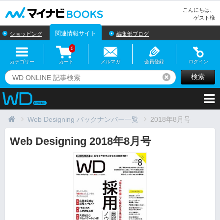
マイナビBOOKS
こんにちは、
ゲスト様
関連情報サイト
ショッピング
編集部ブログ
0
カテゴリー
カート
メルマガ
会員登録
ログイン
検索
リセット
Web Designing バックナンバー一覧
2018年8月号
Web Designing 2018年8月号