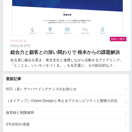
無料公開中
2018.06.18
特別企画 [PR]
総合力と顧客との深い関わりで 根本からの課題解決
名古屋に拠点を置き、東京支社と連携しながら活動するアクアリング。
「とことん、いいモノをつくる。」を合言葉に、その総合的なク...
最新記事
6/21（金）サーバーメンテナンスのお知らせ
［タイアップ］U'eyes Designと考えるアクセシビリティと開発の共生
仮登録と制限緩和
STUDIOの革新