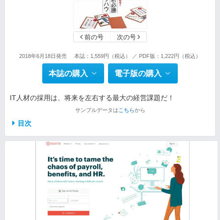
前の号
次の号
2018年6月18日発売
本誌：1,559円（税込） ／ PDF版：1,222円（税込）
本誌の購入
電子版の購入
IT人材の採用は、将来を左右する最大の経営課題だ！
サンプルデータは
こちら
から
目次