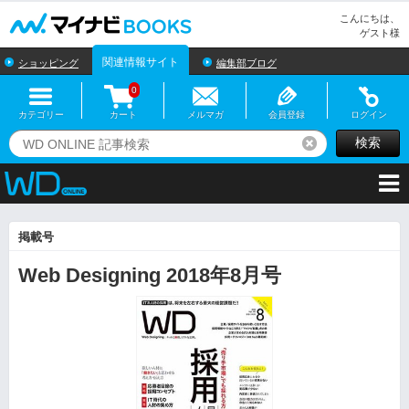
マイナビBOOKS
こんにちは、
ゲスト様
関連情報サイト
ショッピング
編集部ブログ
0
カテゴリー
カート
メルマガ
会員登録
ログイン
検索
リセット
掲載号
Web Designing 2018年8月号