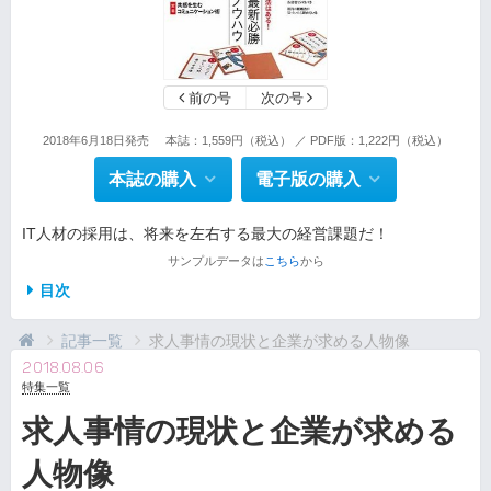
前の号
次の号
2018年6月18日発売
本誌：1,559円（税込） ／ PDF版：1,222円（税込）
本誌の購入
電子版の購入
IT人材の採用は、将来を左右する最大の経営課題だ！
サンプルデータは
こちら
から
目次
記事一覧
求人事情の現状と企業が求める人物像
2018.08.06
特集一覧
求人事情の現状と企業が求める
人物像