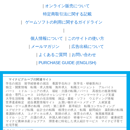
オンライン販売について
特定商取引法に関する記載
ゲームソフトの利用に関するガイドライン
｜
個人情報について
このサイトの使い方
メールマガジン
広告出稿について
よくあるご質問
お問い合わせ
PURCHASE GUIDE (ENGLISH)
マイナビグループの関連サイト
学生の就活
留学経験者の就活
看護学生向け
医学生・研修医向け
独立・開業情報
転職・求人情報
海外求人
転職エージェント
アルバイト
パート
ミドル・シニアの求人
福祉・介護の転職／パート
高校生の進路情報
総合・専門ニュース
10代のチャレンジサイト
ティーンマーケティング支援
大学生活情報
働く女性の生活情報
雑誌・書籍・ソフト
ウエディング情報
世界遺産検定
総合農業情報サイト
お買い物サポートメディア
人材派遣
Web・ゲーム業界の転職
20代・第二新卒
新卒紹介
転職コンサルティング
エグゼクティブ転職
会計士の転職
税理士の求人・転職
顧問紹介
薬剤師の転職
看護師の求人
コメディカル求人
医師の求人
保育士の求人
無期雇用派遣
ミドル・シニア
介護の求人
外国人材の紹介
研修サービス
発送代行
健康経営
マイナビ農林水産ジョブアス
障害者に特化した求人紹介サービス
マイナビ子育て
社宅手配