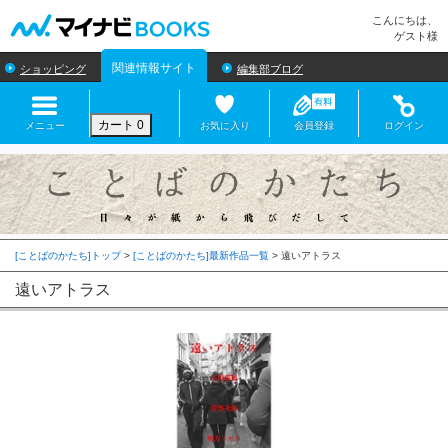
マイナビBOOKS
こんにちは、
ゲスト様
関連情報サイト
ショッピング
編集部ブログ
カート
0
メニュー
お気に入り
会員登録
ログイン
[ことばのかたち]トップ
>
[ことばのかたち]最新作品一覧
>
遠いアトラス