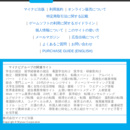
マイナビ出版
利用規約
オンライン販売について
特定商取引法に関する記載
ゲームソフトの利用に関するガイドライン
｜
個人情報について
このサイトの使い方
メールマガジン
広告出稿について
よくあるご質問
お問い合わせ
PURCHASE GUIDE (ENGLISH)
マイナビグループの関連サイト
学生の就活
留学経験者の就活
看護学生向け
医学生・研修医向け
独立・開業情報
転職・求人情報
海外求人
転職エージェント
アルバイト
パート
ミドル・シニアの求人
福祉・介護の転職／パート
高校生の進路情報
総合・専門ニュース
10代のチャレンジサイト
ティーンマーケティング支援
大学生活情報
働く女性の生活情報
雑誌・書籍・ソフト
ウエディング情報
世界遺産検定
総合農業情報サイト
お買い物サポートメディア
人材派遣
Web・ゲーム業界の転職
20代・第二新卒
新卒紹介
転職コンサルティング
エグゼクティブ転職
会計士の転職
税理士の求人・転職
顧問紹介
薬剤師の転職
看護師の求人
コメディカル求人
医師の求人
保育士の求人
無期雇用派遣
ミドル・シニア
介護の求人
外国人材の紹介
研修サービス
発送代行
健康経営
マイナビ農林水産ジョブアス
障害者に特化した求人紹介サービス
マイナビ子育て
社宅手配
株式会社マイナビ出版
Copyright © Mynavi Corporation