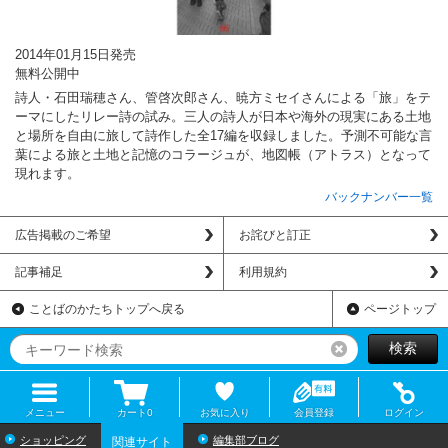
2014年01月15日発売
無料公開中
詩人・石田瑞穂さん、管啓次郎さん、暁方ミセイさんによる「旅」をテ
ーマにしたリレー詩の試み。三人の詩人が日本や海外の現実にある土地
と場所を自由に旅して詩作した全17編を収録しました。予測不可能な言
葉による旅と土地と記憶のコラージュが、地図帳（アトラス）となって
現れます。
バックナンバー一覧
広告掲載のご希望
お詫びと訂正
記事補足
利用規約
ことばのかたちトップへ戻る
ページトップ
検索
リセット
メニュー
カート
0
お気に入り
会員登録
ログイン
ショッピング
編集部ブログ
関連サイト