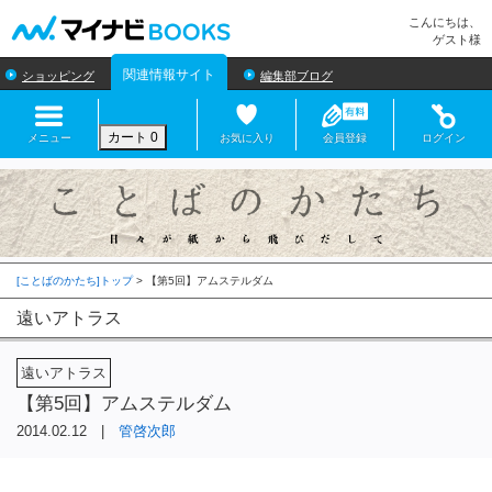
マイナビBOOKS
こんにちは、
ゲスト様
関連情報サイト
ショッピング
編集部ブログ
カート
0
メニュー
お気に入り
会員登録
ログイン
[ことばのかたち]トップ
>
遠いアトラス
遠いアトラス
【第5回】アムステルダム
2014.02.12 |
管啓次郎