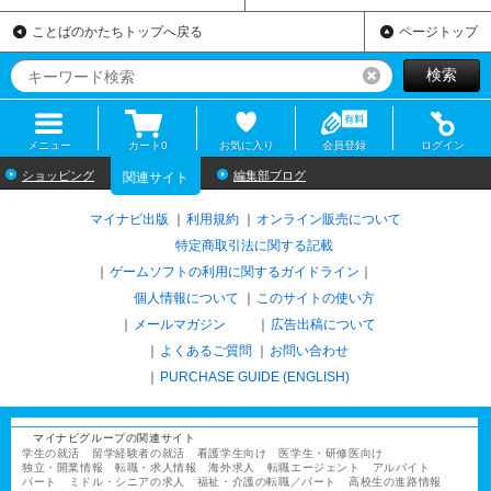
ことばのかたちトップへ戻る
ページトップ
検索
リセット
メニュー
カート
0
お気に入り
会員登録
ログイン
ショッピング
編集部ブログ
関連サイト
マイナビ出版
利用規約
オンライン販売について
特定商取引法に関する記載
ゲームソフトの利用に関するガイドライン
｜
個人情報について
このサイトの使い方
メールマガジン
広告出稿について
よくあるご質問
お問い合わせ
PURCHASE GUIDE (ENGLISH)
マイナビグループの関連サイト
学生の就活
留学経験者の就活
看護学生向け
医学生・研修医向け
独立・開業情報
転職・求人情報
海外求人
転職エージェント
アルバイト
パート
ミドル・シニアの求人
福祉・介護の転職／パート
高校生の進路情報