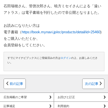
石田瑞穂さん、管啓次郎さん、暁方ミセイさんによる「遠い
アトラス」は電子書籍を刊行したので非公開となりました。
お読みになりたい方は
電子書籍（
https://book.mynavi.jp/ec/products/detail/id=25460
)
をご購入いただくか、
会員登録
をしてください。
すでにマイナビブックスにご登録済みの方は
ログイン
の上、お楽しみくださ
い。
前の記事
次の記事
広告掲載のご希望
お詫びと訂正
記事補足
利用規約