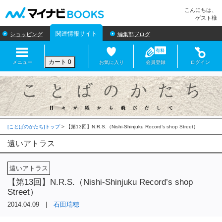
マイナビBOOKS
こんにちは、
ゲスト様
関連情報サイト
ショッピング
編集部ブログ
カート
0
メニュー
お気に入り
会員登録
ログイン
[ことばのかたち]トップ
>
遠いアトラス
遠いアトラス
【第13回】N.R.S.（Nishi-Shinjuku Record’s shop
Street）
2014.04.09 |
石田瑞穂