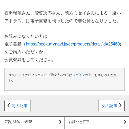
石田瑞穂さん、管啓次郎さん、暁方ミセイさんによる「遠い
アトラス」は電子書籍を刊行したので非公開となりました。
お読みになりたい方は
電子書籍（
https://book.mynavi.jp/ec/products/detail/id=25460
)
をご購入いただくか、
会員登録
をしてください。
すでにマイナビブックスにご登録済みの方は
ログイン
の上、お楽しみくださ
い。
前の記事
次の記事
広告掲載のご希望
お詫びと訂正