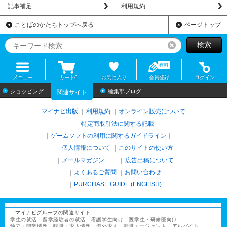
記事補足
利用規約
ことばのかたちトップへ戻る
ページトップ
検索
リセット
メニュー
カート
0
お気に入り
会員登録
ログイン
ショッピング
編集部ブログ
関連サイト
マイナビ出版
利用規約
オンライン販売について
特定商取引法に関する記載
ゲームソフトの利用に関するガイドライン
｜
個人情報について
このサイトの使い方
メールマガジン
広告出稿について
よくあるご質問
お問い合わせ
PURCHASE GUIDE (ENGLISH)
マイナビグループの関連サイト
学生の就活
留学経験者の就活
看護学生向け
医学生・研修医向け
独立・開業情報
転職・求人情報
海外求人
転職エージェント
アルバイト