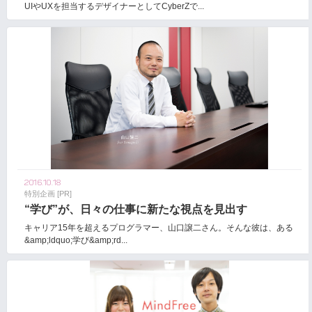
UIやUXを担当するデザイナーとしてCyberZで...
2016.10.18
特別企画 [PR]
“学び”が、日々の仕事に新たな視点を見出す
キャリア15年を超えるプログラマー、山口譲二さん。そんな彼は、ある
&amp;ldquo;学び&amp;rd...