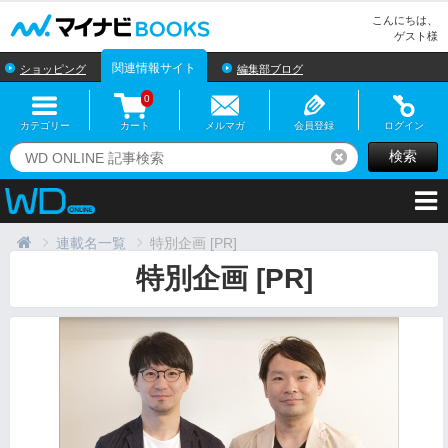
マイナビBOOKS
こんにちは、
ゲスト様
関連情報サイト
ショッピング
編集部ブログ
0
カテゴリー
カート
メルマガ
会員登録
ログイン
検索
リセット
連載名一覧
特別企画 [PR]
特別企画 [PR]