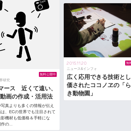
2015.11.20
無
ニュース&インフォ
0
無料公開中
広く応用できる技術とし
業界研究
価されたココノヱの「ら
マース 近くて遠い、
き動物園」
け動画の作成・活用法
や写真よりも多くの情報が伝え
画は、ECの世界でも注目されて
撮影機材も低価格＆手軽にな
の...