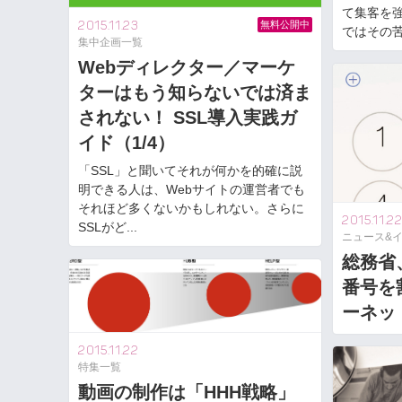
て集客を
2015.11.23
無料公開中
ではその苦労
集中企画一覧
Webディレクター／マーケ
ターはもう知らないでは済ま
されない！ SSL導入実践ガ
イド（1/4）
「SSL」と聞いてそれが何かを的確に説
明できる人は、Webサイトの運営者でも
それほど多くないかもしれない。さらに
2015.11.2
SSLがど...
ニュース&
総務省、
番号を
ーネッ
2015.11.22
特集一覧
動画の制作は「HHH戦略」