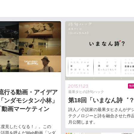
4
2015.11.23
無
流行る動画・アイデア
最果タヒの詩句ハック
第18回「いまなん詩゛
「ンダモシタン小林」
「動画マーケティン
詩人／小説家の最果タヒさんがデ
テクノロジーと詩を融合させた作
月公開します。
二度見したくなる！」。この
話題を呼んだWeb動画「ンダ