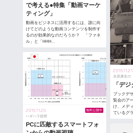
で考える●特集「動画マーケ
ティング」
動画をビジネスに活用するには、誰に向
けてどのような動画コンテンツを制作す
るのが効果的なのだろうか？ 「ファネ
ル」と「HHH...
2015.11.21
永原康史の
「デジ
ブックデザ
覧会のア
け、メデ
2015.11.20
無料公開中
ているグラフ
ハギハラ総研
PCに匹敵するスマートフォ
ンからの動画視聴