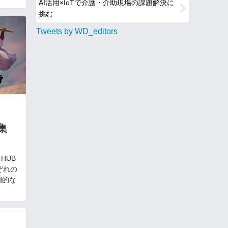
AI活用×IoTで介護・介助現場の課題解決に
挑む
Tweets by WD_editors
集
HUB
ぞれの
例的な