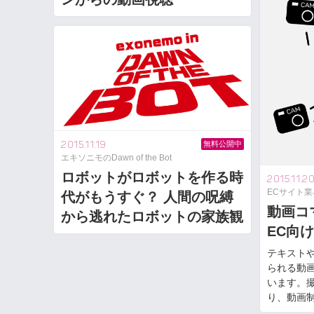
2015.11.19
無料公開中
エキソニモのDawn of the Bot
ロボットがロボットを作る時
2015.11.2
ECサイト
代がもうすぐ？ 人間の呪縛
動画コ
から逃れたロボットの家族観
EC向
テキスト
られる動
います。
り、動画制作