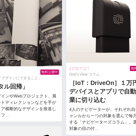
2015.11.21
無
無料公開中
One's View コラム
「デザインにできること」
［IoT：DriveOn］１万
タル回帰」
デバイスとアプリで自動
インやWebプロジェクト、展
業に切り込む
ートディレクションなどを手が
ィア横断的なデザインを推進し
4人のナビゲーターが、それぞれ自
...
ャンルから一つの対象を選んで毎
する「ナビゲーターズコラム」。
対象の目の付...