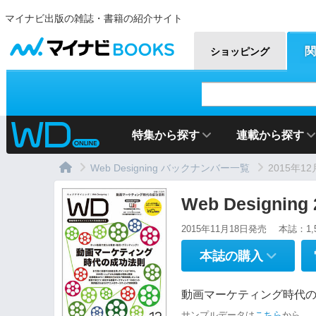
マイナビ出版の雑誌・書籍の紹介サイト
マイナビBOOKS
関
ショッピング
特集から探す
連載から探す
Web Designing バックナンバー一覧
2015年1
Web Designin
2015年11月18日発売
本誌：1,
本誌の購入
動画マーケティング時代の
サンプルデータは
こちら
から