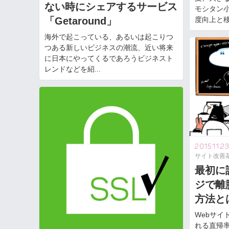
ない時にシェアするサービス
モシタン
「Getaround」
度向上と移住
海外で起こっている、あるいは起こりつ
つある新しいビジネスの潮流、近い将来
に日本にやってくるであろうビジネスト
レンドなどを紹...
2015.11.23
サイト改善
最初に
ジで離
方法と
Webサイ
れる直帰