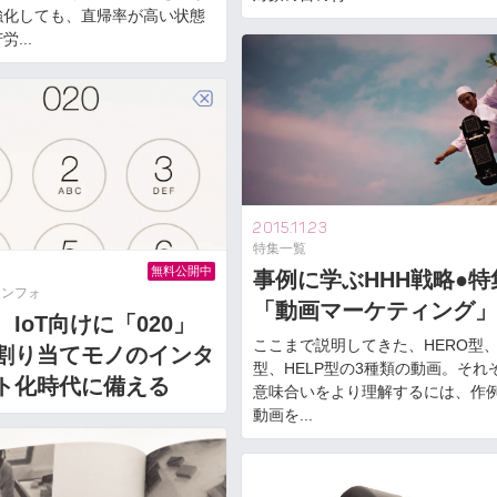
強化しても、直帰率が高い状態
...
2015.11.23
特集一覧
2
無料公開中
事例に学ぶHHH戦略●特
インフォ
「動画マーケティング」
IoT向けに「020」
ここまで説明してきた、HERO型、
割り当てモノのインタ
型、HELP型の3種類の動画。それ
ト化時代に備える
意味合いをより理解するには、作
動画を...