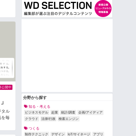
料公開中
分野から探す
？」
知る・考える
ジタル
ビジネスモデル
起業
統計/調査
企画/アイディア
品を毎
クラウド
法律/行政
検索エンジン
つくる
制作テクニック
デザイン
IoT/サイネージ
アプリ