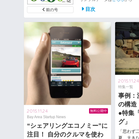
目次
前の号
2015.11.2
特集一覧
事例：
の構造
2015.11.24
無料公開中
●特集
Bay Area Startup News
グ」
“シェアリングエコノミー”に
「思わず
注目！ 自分のクルマを使わ
夏、大きな