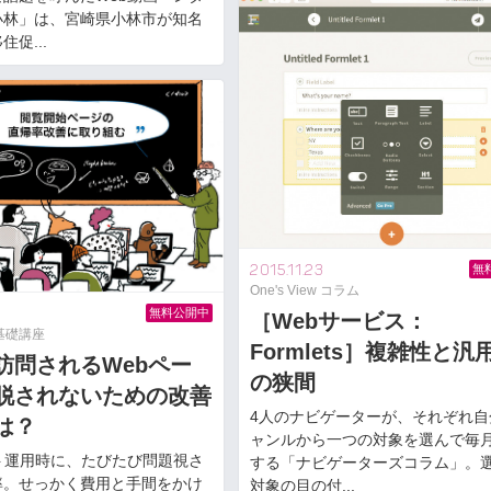
小林」は、宮崎県小林市が知名
促...
2015.11.23
無
One's View コラム
無料公開中
［Webサービス：
基礎講座
Formlets］複雑性と汎
訪問されるWebペー
の狭間
脱されないための改善
4人のナビゲーターが、それぞれ自
は？
ャンルから一つの対象を選んで毎
ト運用時に、たびたび問題視さ
する「ナビゲーターズコラム」。
率。せっかく費用と手間をかけ
対象の目の付...