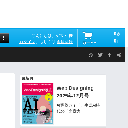
0
点
こんにちは、ゲスト 様
0
円
ログイン
、もしくは
会員登録
最新刊
Web Designing
2025年12月号
AI実践ガイド／生成AI時
代の「文章力」