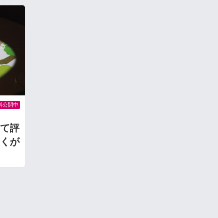
料公開中
て評
くが