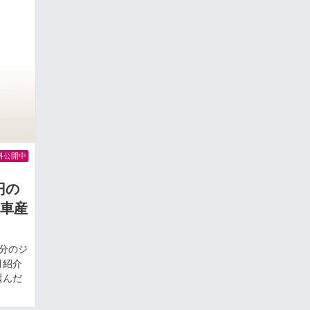
料公開中
円の
車産
分のジ
月紹介
選んだ