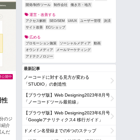
開発/制作ツール
制作会社
働き方・地方
運営・改善する
アクセス解析
SEO/SEM
UI/UX
ユーザー管理
決済
サイト改善
EC/ショップ
広める
プロモーション施策
ソーシャルメディア
動画
オウンドメディア
メールマーケティング
アドテクノロジー
最新記事
料公開中
ノーコードに対する見方が変わる
「STUDIO」の創造性
【ブラウザ版】Web Designing2023年8月号
用性
「ノーコードツール最前線」
【ブラウザ版】Web Designing2023年6月号
分のジ
「Googleアナリティクス4 移行ガイド」
月紹介
ドメイン名登録までの6つのステップ
選んだ