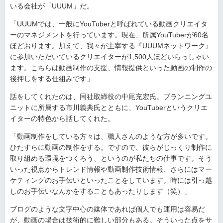
いる会社が「UUUM」だ。
「UUUMでは、一般にYouTuberと呼ばれている動画クリエイタ
ーのマネジメントを行っています。現在、所属YouTuberが60名
ほどおります。加えて、我々が主宰する『UUUMネットワーク』
に参加いただいているクリエイターが1,500人ほどいらっしゃい
ます。こちらは動画制作の支援、情報提供といった動画の制作の
後押しをする仕組みです」
話をしてくれたのは、同社取締役の中尾充宏氏。プランニングユ
ニットに所属する市川義典氏とともに、YouTuberというクリエ
イターの特色から話してくれた。
「動画制作をしている方々は、職人さんのような方が多いです。
ひたすらに動画の制作をする。ですので、彼らがじっくり制作に
取り組める環境をつくろう、というのが私たちの仕事です。そう
いった視点からトレンド情報や動画制作技術情報、さらにはマー
ケティングのお手伝いといったことをしています。時には引っ越
しのお手伝いなんかをすることもあったりします（笑）」
ブログのような文字中心の媒体であれば個人でも運用は容易だ
が、動画の場合は技術的に難しい部分もある。そういった点をサ