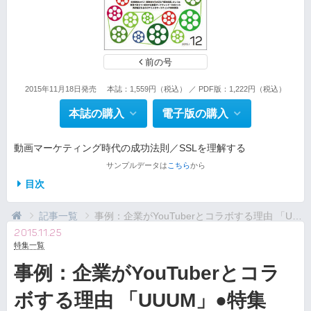
前の号
2015年11月18日発売
本誌：1,559円（税込） ／ PDF版：1,222円（税込）
本誌の購入
電子版の購入
動画マーケティング時代の成功法則／SSLを理解する
サンプルデータは
こちら
から
目次
記事一覧
事例：企業がYouTuberとコラボする理由 「UU...
2015.11.25
特集一覧
事例：企業がYouTuberとコラ
ボする理由 「UUUM」●特集