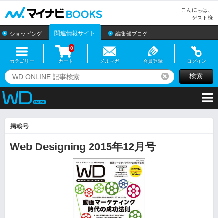
マイナビBOOKS
こんにちは、
ゲスト様
関連情報サイト
ショッピング
編集部ブログ
0
カテゴリー
カート
メルマガ
会員登録
ログイン
検索
リセット
掲載号
Web Designing 2015年12月号