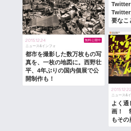
Twitt
Twit
要なこ
2015.12.24
無料公開中
ニュース&インフォ
都市を撮影した数万枚もの写
真を、一枚の地図に。西野壮
平、4年ぶりの国内個展で公
開制作も！
2015.12.2
ニュース&
よく通
画！ 
もその