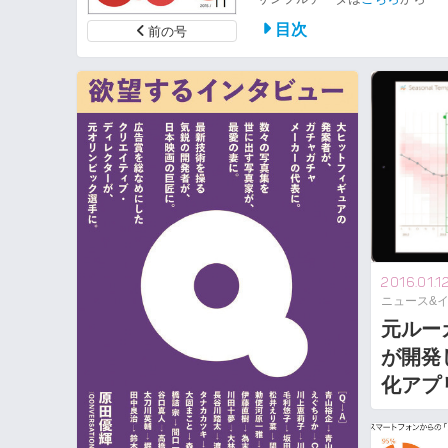
目次
前の号
2016.01.1
ニュース&
元ルー
が開発
化アプ