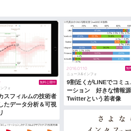
2016.01.10
無
ニュース&インフォ
9割近くがLINEでコミ
2
無料公開中
インフォ
ーション 好きな情報源
カスフィルムの技術者
Twitterという若者像
したデータ分析＆可視
リ