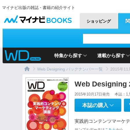
マイナビ出版の雑誌・書籍の紹介サイト
マイナビBOOKS
関
ショッピング
特集から探す
連載から探す
Web Designing バックナンバー一覧
2015年1
Web Designin
2015年10月17日発売
本誌：1,
本誌の購入
実践的コンテンツマーケ
サンプルデータは
こちら
から