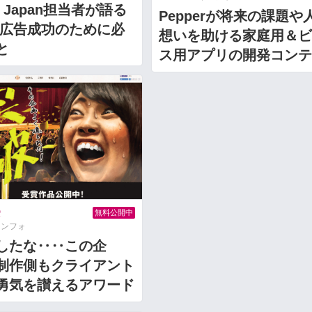
er Japan担当者が語る
Pepperが将来の課題や
ter広告成功のために必
想いを助ける家庭用＆ビ
と
ス用アプリの開発コンテ
2
無料公開中
インフォ
したな‥‥この企
制作側もクライアント
勇気を讃えるアワード