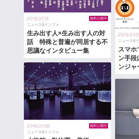
2016.01.13
無料公開中
ニュース&インフォ
生み出す人×生み出す人の対
2016.01.0
話 特殊と普遍が同居する不
ニュース&
スマホ
思議なインタビュー集
ン手段
ンジャ
2016.01.08
無料公開中
ニュース&インフォ