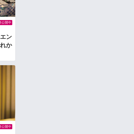
料公開中
エン
れか
料公開中