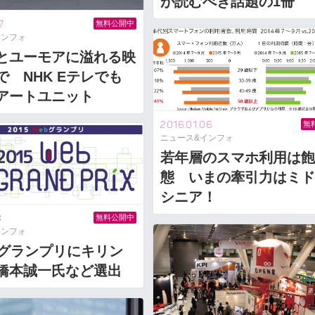
が読むべき話題の1冊
7
無料公開中
インフォ
とユーモアに溢れる映
で NHK Eテレでも
アートユニット
2016.01.06
無
ニュース&インフォ
若年層のスマホ利用は飽
態 いまの牽引力はミド
シニア！
8
無料公開中
インフォ
人グランプリにキリン
橋本誠一氏など選出