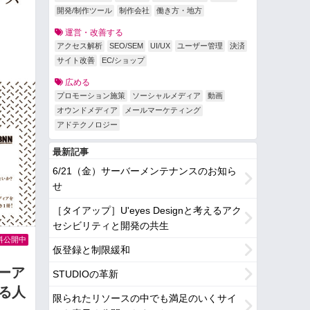
開発/制作ツール
制作会社
働き方・地方
運営・改善する
アクセス解析
SEO/SEM
UI/UX
ユーザー管理
決済
サイト改善
EC/ショップ
広める
プロモーション施策
ソーシャルメディア
動画
オウンドメディア
メールマーケティング
アドテクノロジー
最新記事
6/21（金）サーバーメンテナンスのお知ら
せ
［タイアップ］U'eyes Designと考えるアク
セシビリティと開発の共生
料公開中
仮登録と制限緩和
ユーア
STUDIOの革新
わる人
限られたリソースの中でも満足のいくサイ