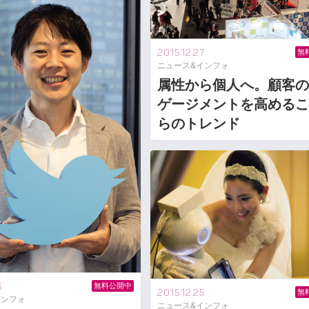
2015.12.27
無
ニュース&インフォ
属性から個人へ。顧客の
ゲージメントを高めるこ
らのトレンド
6
無料公開中
2015.12.25
無
インフォ
ニュース&インフォ