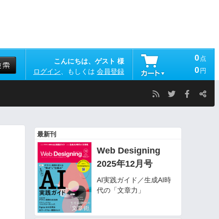
0
点
こんにちは、ゲスト 様
0
円
ログイン
、もしくは
会員登録
最新刊
Web Designing
2025年12月号
AI実践ガイド／生成AI時
代の「文章力」