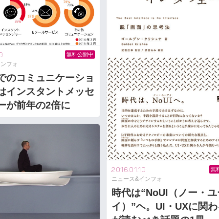
9
無料公開中
インフォ
でのコミュニケーショ
はインスタントメッセ
ーが前年の2倍に
2016.01.10
無
ニュース&インフォ
時代は“NoUI（ノー・
イ）”ヘ。UI・UXに関