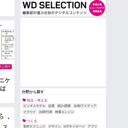
料公開中
ュニケ
は
分野から探す
知る・考える
ビジネスモデル
起業
統計/調査
企画/アイディア
クラウド
法律/行政
検索エンジン
つくる
制作テクニック
デザイン
IoT/サイネージ
アプリ