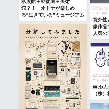
水族館＋動物園＋美術
館？！ オトナが楽しめ
2016.01.0
ニュース&
る“生きている”ミュージアム
意外性
像作品
人気の
2015.12.2
ニュース&
Web
（株）