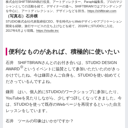
株式会社SHIFTBRAIN執行役員、アートディレクター、Paraph編集長。プロのマジ
シャンとしての活動を経て、デザイナーの道へ。SHIFTBRAINではブランディング
を中心に、アートディレクション、デザインなどを担当。
https://shiftbrain.com
（写真右）石井穣
STUDIO株式会社代表取締役CEO。学生時代からWebデザインやアプリケーション
開発を経験。旅行サービスの立ち上げなどを経て、2016年にSTUDIOに入社。
2017年6月より現職。
https://studio.inc
便利なものがあれば、積極的に使いたい
石井 SHIFTBRAINさんとのお付き合いは、STUDIO DESIGN
※
AWARD
というイベントに協賛として参加いただいたのがきっ
かけでしたね。今は鎌田さんご自身も、STUDIOを使い始めてく
ださっているんですよね。
鎌田 はい。個人的にSTUDIOのワークショップに参加したり、
YouTubeを見たりしながら、少しずつ詳しくなってきました。今
は、STUDIOを使って既存のWebページを再現するといった自主
レッスンをしています。
石井 ツールの印象はいかがですか？