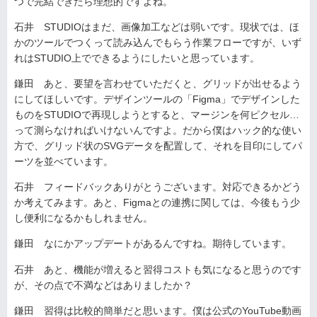
つで完結できたら理想的ですよね。
石井 STUDIOはまだ、画像加工などは弱いです。現状では、ほ
かのツールでつくって読み込んでもらう作業フローですが、いず
れはSTUDIO上でできるようにしたいと思っています。
鎌田 あと、要望を言わせていただくと、グリッドが出せるよう
にしてほしいです。デザインツールの「Figma」でデザインした
ものをSTUDIOで再現しようとすると、マージンを何ピクセル…
って測らなければいけないんですよ。だから僕はハック的な使い
方で、グリッド状のSVGデータを配置して、それを目印にしてパ
ーツを並べています。
石井 フィードバックありがとうございます。対応できるかどう
か考えてみます。あと、Figmaとの連携に関しては、今後もう少
し便利になるかもしれません。
鎌田 なにかアップデートがあるんですね。期待しています。
石井 あと、機能が増えると習得コストも気になると思うのです
が、その点で不満などはありましたか？
鎌田 習得は比較的簡単だと思います。僕は公式のYouTube動画