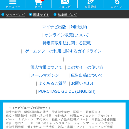
カテゴリー
カート
メルマガ
会員登録
ログイン
ショッピング
関連サイト
編集部ブログ
マイナビ出版
利用規約
オンライン販売について
特定商取引法に関する記載
ゲームソフトの利用に関するガイドライン
｜
個人情報について
このサイトの使い方
メールマガジン
広告出稿について
よくあるご質問
お問い合わせ
PURCHASE GUIDE (ENGLISH)
マイナビグループの関連サイト
学生の就活
留学経験者の就活
看護学生向け
医学生・研修医向け
独立・開業情報
転職・求人情報
海外求人
転職エージェント
アルバイト
パート
ミドル・シニアの求人
福祉・介護の転職／パート
高校生の進路情報
総合・専門ニュース
10代のチャレンジサイト
ティーンマーケティング支援
大学生活情報
働く女性の生活情報
雑誌・書籍・ソフト
ウエディング情報