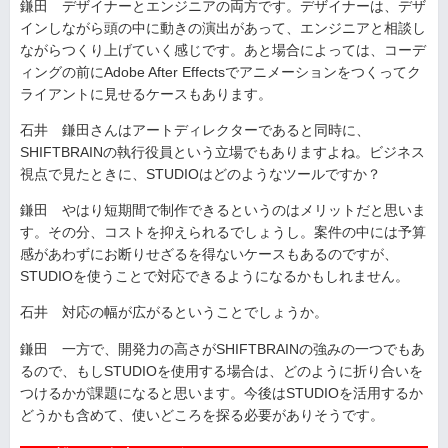
鎌田 デザイナーとエンジニアの両方です。デザイナーは、デザ
インしながら頭の中に動きの演出があって、エンジニアと相談し
ながらつくり上げていく感じです。あと場合によっては、コーデ
ィングの前にAdobe After Effectsでアニメーションをつくってク
ライアントに見せるケースもあります。
石井 鎌田さんはアートディレクターであると同時に、
SHIFTBRAINの執行役員という立場でもありますよね。ビジネス
視点で見たときに、STUDIOはどのようなツールですか？
鎌田 やはり短期間で制作できるというのはメリットだと思いま
す。その分、コストを抑えられるでしょうし。案件の中には予算
感があわずにお断りせざるを得ないケースもあるのですが、
STUDIOを使うことで対応できるようになるかもしれません。
石井 対応の幅が広がるということでしょうか。
鎌田 一方で、開発力の高さがSHIFTBRAINの強みの一つでもあ
るので、もしSTUDIOを使用する場合は、どのように折り合いを
つけるかが課題になると思います。今後はSTUDIOを活用するか
どうかも含めて、使いどころを探る必要がありそうです。