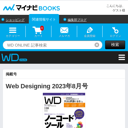
マイナビBOOKS
こんにちは、
ゲスト様
関連情報サイト
ショッピング
編集部ブログ
0
カテゴリー
カート
メルマガ
会員登録
ログイン
検索
リセット
掲載号
Web Designing 2023年8月号