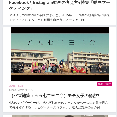
FacebookとInstagram動画の考え方●特集「動画マー
ケティング」
アメリカのMixpo社の調査によると、2015年、「企業の動画広告出稿先
メディアとしてもっとも利用意向が高いメディア」はF...
無料公開中
2015.11.28
One's View コラム
［バズ施策：五五七二三二〇］モテ女子の秘密?
4人のナビゲーターが、それぞれ自分のジャンルから一つの対象を選ん
で毎月紹介する「ナビゲーターズコラム」。選んだ対象の目の付...