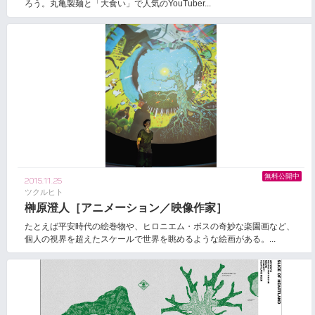
ろう。丸亀製麺と「大食い」で人気のYouTuber...
無料公開中
2015.11.25
ツクルヒト
榊原澄人［アニメーション／映像作家］
たとえば平安時代の絵巻物や、ヒロニエム・ボスの奇妙な楽園画など、
個人の視界を超えたスケールで世界を眺めるような絵画がある。...