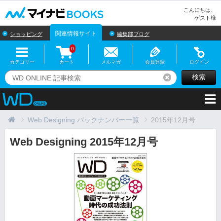
マイナビBOOKS
こんにちは、
ゲスト様
関連情報サイト
ショッピング
編集部ブログ
0
カテゴリー
カート
メルマガ
会員登録
ログイン
検索
リセット
Web Designing バックナンバー一覧
2015年12月号
Web Designing 2015年12月号