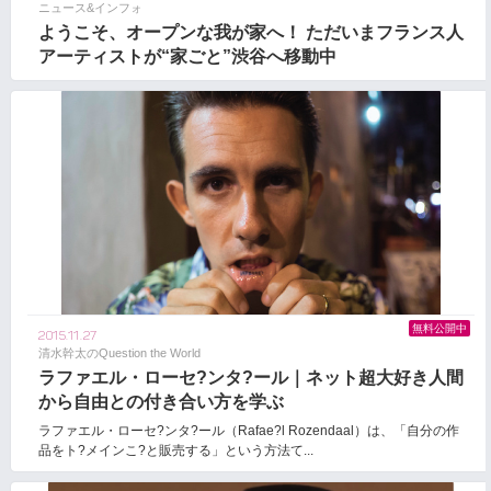
ニュース&インフォ
ようこそ、オープンな我が家へ！ ただいまフランス人
アーティストが“家ごと”渋谷へ移動中
無料公開中
2015.11.27
清水幹太のQuestion the World
ラファエル・ローセ?ンタ?ール｜ネット超大好き人間
から自由との付き合い方を学ぶ
ラファエル・ローセ?ンタ?ール（Rafae?l Rozendaal）は、「自分の作
品をト?メインこ?と販売する」という方法て...