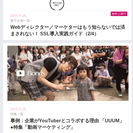
無料公開中
2015.11.25
集中企画一覧
Webディレクター／マーケターはもう知らないでは済
まされない！ SSL導入実践ガイド（2/4）
2015.11.25
特集一覧
事例：企業がYouTuberとコラボする理由 「UUUM」
●特集「動画マーケティング」