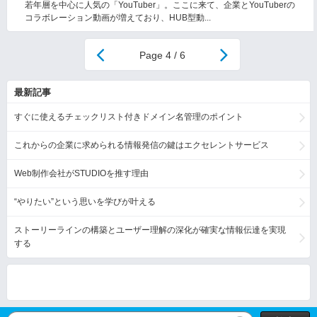
若年層を中心に人気の「YouTuber」。ここに来て、企業とYouTuberの
コラボレーション動画が増えており、HUB型動...
4 / 6
最新記事
すぐに使えるチェックリスト付きドメイン名管理のポイント
これからの企業に求められる情報発信の鍵はエクセレントサービス
Web制作会社がSTUDIOを推す理由
“やりたい”という思いを学びが叶える
ストーリーラインの構築とユーザー理解の深化が確実な情報伝達を実現
する