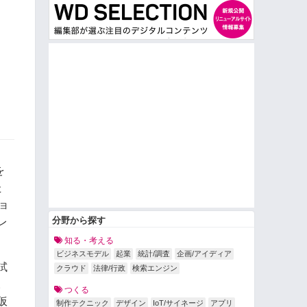
を
た
ョ
分野から探す
レ
知る・考える
ビジネスモデル
起業
統計/調査
企画/アイディア
試
クラウド
法律/行政
検索エンジン
。
つくる
仮
制作テクニック
デザイン
IoT/サイネージ
アプリ