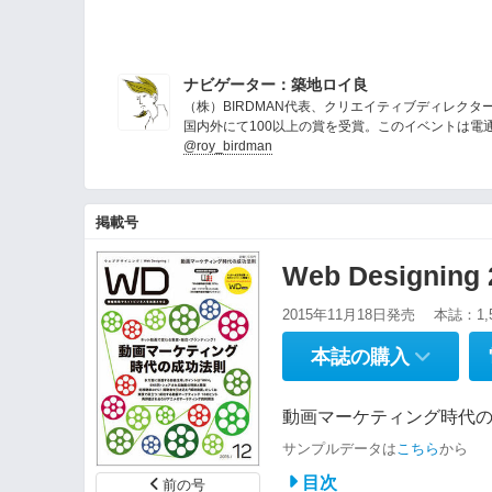
ナビゲーター：築地ロイ良
（株）BIRDMAN代表、クリエイティブディレク
国内外にて100以上の賞を受賞。このイベントは
@roy_birdman
掲載号
Web Designin
2015年11月18日発売
本誌：1,
本誌の購入
動画マーケティング時代の
サンプルデータは
こちら
から
目次
前の号