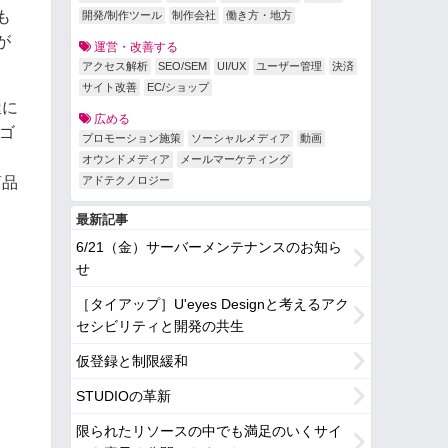
も
開発/制作ツール
制作会社
働き方・地方
が
運営・改善する
アクセス解析
SEO/SEM
UI/UX
ユーザー管理
決済
サイト改善
EC/ショップ
屋に
広める
ゴ
プロモーション施策
ソーシャルメディア
動画
、
オウンドメディア
メールマーケティング
商品
アドテクノロジー
最新記事
6/21（金）サーバーメンテナンスのお知ら
せ
［タイアップ］U'eyes Designと考えるアク
セシビリティと開発の共生
仮登録と制限緩和
STUDIOの革新
限られたリソースの中でも満足のいくサイ