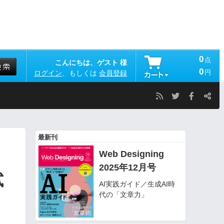
0
点
こんにちは、ゲスト 様
0
円
ログイン
、もしくは
会員登録
最新刊
Web Designing
2025年12月号
試
AI実践ガイド／生成AI時
代の「文章力」