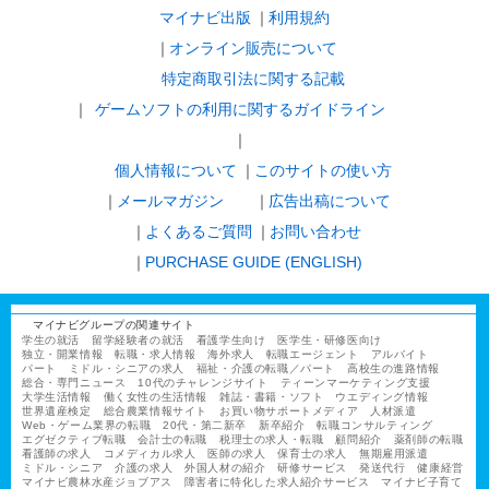
マイナビ出版
利用規約
オンライン販売について
特定商取引法に関する記載
ゲームソフトの利用に関するガイドライン
｜
個人情報について
このサイトの使い方
メールマガジン
広告出稿について
よくあるご質問
お問い合わせ
PURCHASE GUIDE (ENGLISH)
マイナビグループの関連サイト
学生の就活
留学経験者の就活
看護学生向け
医学生・研修医向け
独立・開業情報
転職・求人情報
海外求人
転職エージェント
アルバイト
パート
ミドル・シニアの求人
福祉・介護の転職／パート
高校生の進路情報
総合・専門ニュース
10代のチャレンジサイト
ティーンマーケティング支援
大学生活情報
働く女性の生活情報
雑誌・書籍・ソフト
ウエディング情報
世界遺産検定
総合農業情報サイト
お買い物サポートメディア
人材派遣
Web・ゲーム業界の転職
20代・第二新卒
新卒紹介
転職コンサルティング
エグゼクティブ転職
会計士の転職
税理士の求人・転職
顧問紹介
薬剤師の転職
看護師の求人
コメディカル求人
医師の求人
保育士の求人
無期雇用派遣
ミドル・シニア
介護の求人
外国人材の紹介
研修サービス
発送代行
健康経営
マイナビ農林水産ジョブアス
障害者に特化した求人紹介サービス
マイナビ子育て