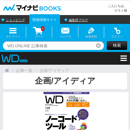
マイナビBOOKS
こんにちは、
ゲスト様
関連情報サイト
ショッピング
編集部ブログ
0
カテゴリー
カート
メルマガ
会員登録
ログイン
検索
リセット
記事一覧
企画/アイディア
企画/アイディア