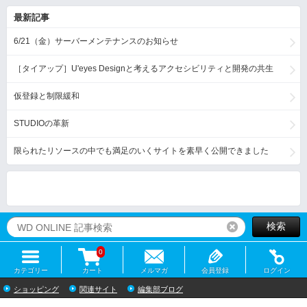
最新記事
6/21（金）サーバーメンテナンスのお知らせ
［タイアップ］U'eyes Designと考えるアクセシビリティと開発の共生
仮登録と制限緩和
STUDIOの革新
限られたリソースの中でも満足のいくサイトを素早く公開できました
検索
リセット
0
カテゴリー
カート
メルマガ
会員登録
ログイン
ショッピング
関連サイト
編集部ブログ