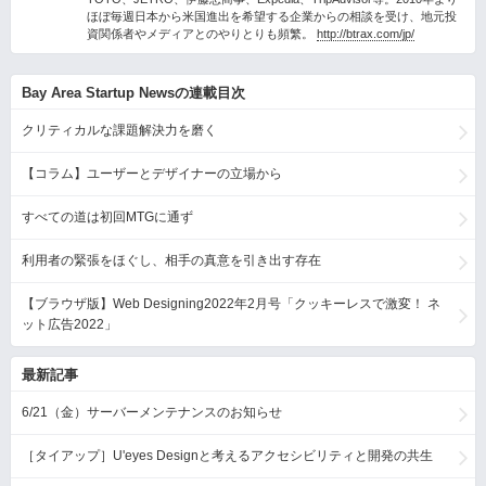
ほぼ毎週日本から米国進出を希望する企業からの相談を受け、地元投
資関係者やメディアとのやりとりも頻繁。
http://btrax.com/jp/
Bay Area Startup Newsの連載目次
クリティカルな課題解決力を磨く
【コラム】ユーザーとデザイナーの立場から
すべての道は初回MTGに通ず
利用者の緊張をほぐし、相手の真意を引き出す存在
【ブラウザ版】Web Designing2022年2月号「クッキーレスで激変！ ネ
ット広告2022」
最新記事
6/21（金）サーバーメンテナンスのお知らせ
［タイアップ］U'eyes Designと考えるアクセシビリティと開発の共生