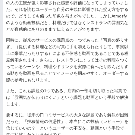
の人の主観が強く影響された感想や評価になってしまっていまし
た。それを読むユーザーも自分の主観に影響された捉え方をする
ので、どうしても偏った印象を与えがちでした。しかしAtmosfy
のような動画投稿だと、料理だけではなくレストランの雰囲気な
どが直感的にありのままで伝えることができます。
同時に、従来のサービスの課題点の一つであった「写真の盛りす
ぎ」（提供する料理などの写真に手を加えられたりして、事実以
上に豪華だったりする）による不信感も動画であることである程
度解消されます。さらに、レストランによってはその料理をつく
っているシーンや、料理やドリンクを実際に食べたり飲んだりす
る動きを動画を見ることでイメージを掴みやすく、オーダーする
際の参考にもなります。
また、これも課題の1つである、店内の一部を切り取った写真で
は「雰囲気が伝わりにくい」という課題も動画という手段で解決
します。
要するに、従来の口コミサービスの大きな課題であり解決が困難
だった、「投稿情報の信憑性」、本当にこの投稿（レビュー）を
信じていいの？ というユーザーの不安を、動画という手段で一
気に払拭したというわけです。