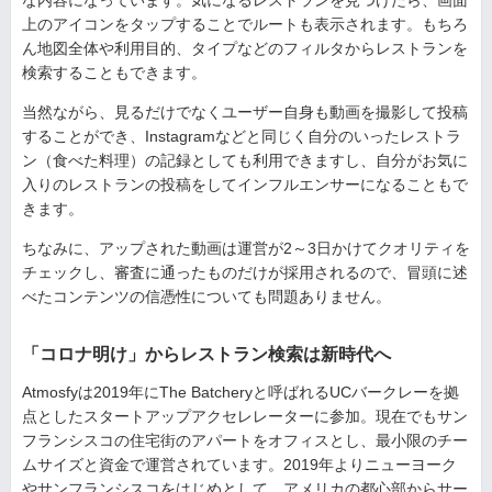
な内容になっています。気になるレストランを見つけたら、画面
上のアイコンをタップすることでルートも表示されます。もちろ
ん地図全体や利用目的、タイプなどのフィルタからレストランを
検索することもできます。
当然ながら、見るだけでなくユーザー自身も動画を撮影して投稿
することができ、Instagramなどと同じく自分のいったレストラ
ン（食べた料理）の記録としても利用できますし、自分がお気に
入りのレストランの投稿をしてインフルエンサーになることもで
きます。
ちなみに、アップされた動画は運営が2～3日かけてクオリティを
チェックし、審査に通ったものだけが採用されるので、冒頭に述
べたコンテンツの信憑性についても問題ありません。
「コロナ明け」からレストラン検索は新時代へ
Atmosfyは2019年にThe Batcheryと呼ばれるUCバークレーを拠
点としたスタートアップアクセレレーターに参加。現在でもサン
フランシスコの住宅街のアパートをオフィスとし、最小限のチー
ムサイズと資金で運営されています。2019年よりニューヨーク
やサンフランシスコをはじめとして、アメリカの都心部からサー