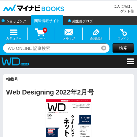
マイナビBOOKS
こんにちは、
ゲスト様
関連情報サイト
ショッピング
編集部ブログ
0
カテゴリー
カート
メルマガ
会員登録
ログイン
検索
リセット
掲載号
Web Designing 2022年2月号