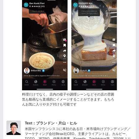
料理だけでなく、店内の様子や調理シーンなどその店の雰囲
気も動画なら直感的にイメージすることができます。もちろ
んお気に入りやタグ付けも可能です
Text：ブランドン・片山・ヒル
米国サンフランシスコに本社のある日・米市場向けブランディング／
マーケティング会社Btrax社CEO。主要クライアントは、カルビー、
TOTO、JETRO、伊藤忠商事、Expedia、TripAdvisor等。2010年より