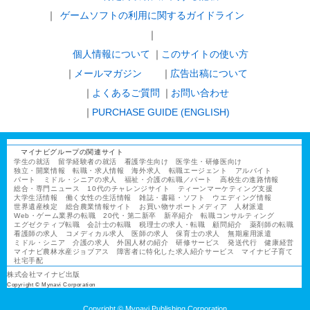
ゲームソフトの利用に関するガイドライン
｜
個人情報について
このサイトの使い方
メールマガジン
広告出稿について
よくあるご質問
お問い合わせ
PURCHASE GUIDE (ENGLISH)
マイナビグループの関連サイト
学生の就活
留学経験者の就活
看護学生向け
医学生・研修医向け
独立・開業情報
転職・求人情報
海外求人
転職エージェント
アルバイト
パート
ミドル・シニアの求人
福祉・介護の転職／パート
高校生の進路情報
総合・専門ニュース
10代のチャレンジサイト
ティーンマーケティング支援
大学生活情報
働く女性の生活情報
雑誌・書籍・ソフト
ウエディング情報
世界遺産検定
総合農業情報サイト
お買い物サポートメディア
人材派遣
Web・ゲーム業界の転職
20代・第二新卒
新卒紹介
転職コンサルティング
エグゼクティブ転職
会計士の転職
税理士の求人・転職
顧問紹介
薬剤師の転職
看護師の求人
コメディカル求人
医師の求人
保育士の求人
無期雇用派遣
ミドル・シニア
介護の求人
外国人材の紹介
研修サービス
発送代行
健康経営
マイナビ農林水産ジョブアス
障害者に特化した求人紹介サービス
マイナビ子育て
社宅手配
株式会社マイナビ出版
Copyright © Mynavi Corporation
Copyright © Mynavi Publishing Corporation