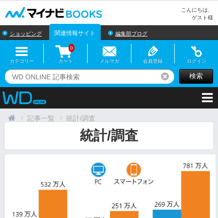
マイナビBOOKS
こんにちは、
ゲスト様
関連情報サイト
ショッピング
編集部ブログ
0
カテゴリー
カート
メルマガ
会員登録
ログイン
検索
リセット
記事一覧
統計/調査
統計/調査