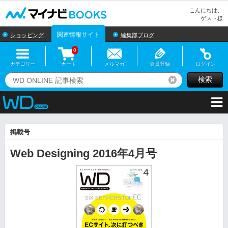
マイナビBOOKS
こんにちは、
ゲスト様
関連情報サイト
ショッピング
編集部ブログ
0
カテゴリー
カート
メルマガ
会員登録
ログイン
検索
リセット
掲載号
Web Designing 2016年4月号