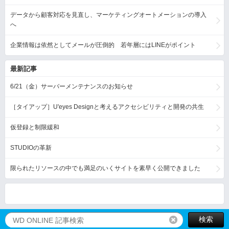
データから顧客対応を見直し、マーケティングオートメーションの導入
へ
企業情報は依然としてメールが圧倒的 若年層にはLINEがポイント
最新記事
6/21（金）サーバーメンテナンスのお知らせ
［タイアップ］U'eyes Designと考えるアクセシビリティと開発の共生
仮登録と制限緩和
STUDIOの革新
限られたリソースの中でも満足のいくサイトを素早く公開できました
検索
リセット