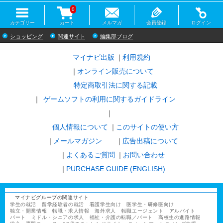
0
カテゴリー
カート
メルマガ
会員登録
ログイン
ショッピング
関連サイト
編集部ブログ
マイナビ出版
利用規約
オンライン販売について
特定商取引法に関する記載
ゲームソフトの利用に関するガイドライン
｜
個人情報について
このサイトの使い方
メールマガジン
広告出稿について
よくあるご質問
お問い合わせ
PURCHASE GUIDE (ENGLISH)
マイナビグループの関連サイト
学生の就活
留学経験者の就活
看護学生向け
医学生・研修医向け
独立・開業情報
転職・求人情報
海外求人
転職エージェント
アルバイト
パート
ミドル・シニアの求人
福祉・介護の転職／パート
高校生の進路情報