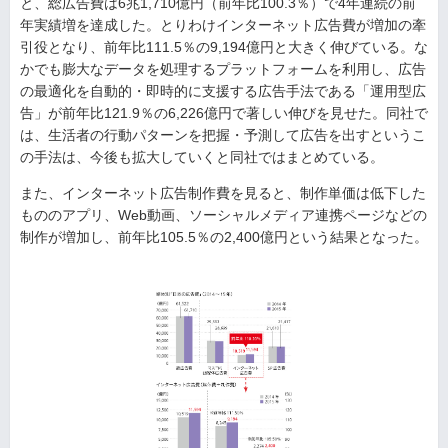
と、総広告費は6兆1,710億円（前年比100.3％）で4年連続の前
年実績増を達成した。とりわけインターネット広告費が増加の牽
引役となり、前年比111.5％の9,194億円と大きく伸びている。な
かでも膨大なデータを処理するプラットフォームを利用し、広告
の最適化を自動的・即時的に支援する広告手法である「運用型広
告」が前年比121.9％の6,226億円で著しい伸びを見せた。同社で
は、生活者の行動パターンを把握・予測して広告を出すというこ
の手法は、今後も拡大していくと同社ではまとめている。
また、インターネット広告制作費を見ると、制作単価は低下した
もののアプリ、Web動画、ソーシャルメディア連携ページなどの
制作が増加し、前年比105.5％の2,400億円という結果となった。