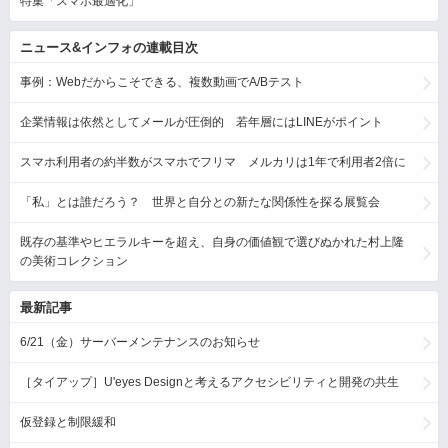
特集「スマホ最適化」
ニュース&インフォの連載目次
事例：Webだからこそできる、複数動画でA/Bテスト
企業情報は依然としてメールが圧倒的 若年層にはLINEがポイント
スマホ利用者の約半数がスマホでフリマ メルカリは1年で利用者2倍に
「私」とは誰だろう？ 世界と自分との新たな関係性を探る展覧会
既存の基準やヒエラルキーを超え、自身の価値観で選びぬかれた村上隆
の美術コレクション
最新記事
6/21（金）サーバーメンテナンスのお知らせ
［タイアップ］U'eyes Designと考えるアクセシビリティと開発の共生
仮登録と制限緩和