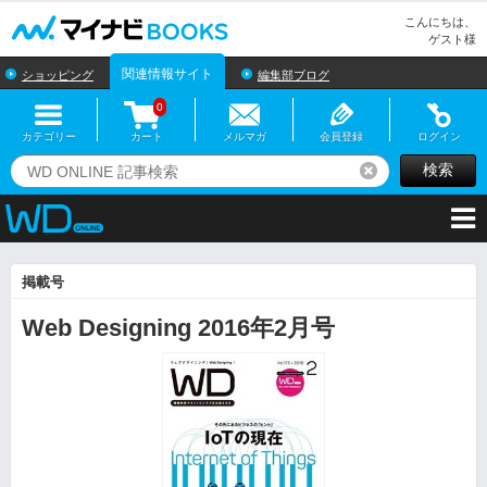
マイナビBOOKS
こんにちは、
ゲスト様
関連情報サイト
ショッピング
編集部ブログ
0
カテゴリー
カート
メルマガ
会員登録
ログイン
検索
リセット
掲載号
Web Designing 2016年2月号