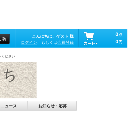
0
点
こんにちは、ゲスト 様
0
円
ログイン
、もしくは
会員登録
みください
・ニュース
お知らせ・応募