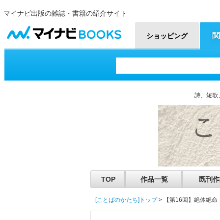
マイナビ出版の雑誌・書籍の紹介サイト
マイナビBOOKS
関
ショッピング
詩、短歌
TOP
作品一覧
既刊作
[ことばのかたち]トップ
> 【第16回】絶体絶命