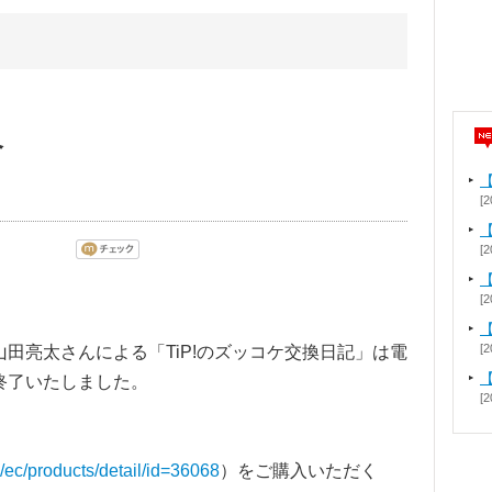
命
[2
【
[2
[2
[2
田亮太さんによる「TiP!のズッコケ交換日記」は電
終了いたしました。
[2
p/ec/products/detail/id=36068
）をご購入いただく