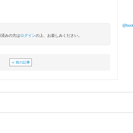
@boo
録済みの方は
ログイン
の上、お楽しみください。
≪ 前の記事