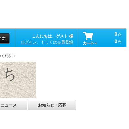
0
点
こんにちは、ゲスト 様
0
円
ログイン
、もしくは
会員登録
みください
・ニュース
お知らせ・応募