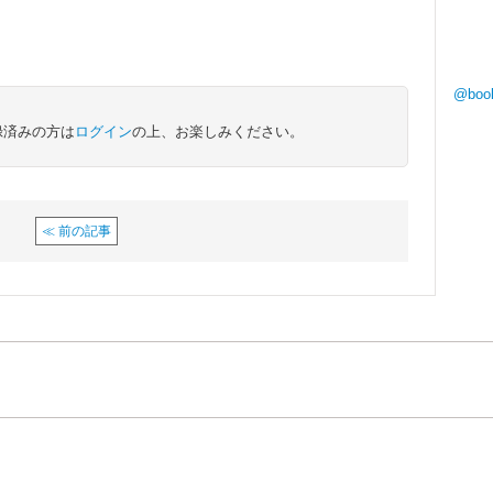
@boo
録済みの方は
ログイン
の上、お楽しみください。
≪ 前の記事