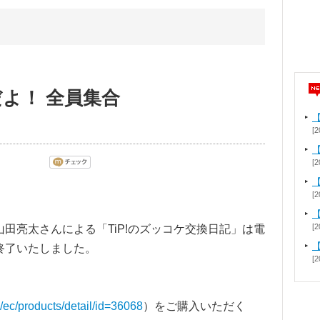
だよ！ 全員集合
[2
【
[2
[2
[2
田亮太さんによる「TiP!のズッコケ交換日記」は電
終了いたしました。
[2
p/ec/products/detail/id=36068
）をご購入いただく