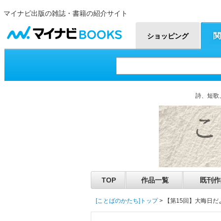
マイナビ出版の雑誌・書籍の紹介サイト
マイナビBOOKS
関
ショッピング
詩、短歌
TOP
作品一覧
既刊作
[ことばのかたち]トップ
> 【第15回】大晦日だ