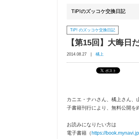
TiP!のズッコケ交換日記
TiP! のズッコケ交換日記
【第15回】大晦日
2014.08.27 |
橘上
カニエ・ナハさん、橘上さん、山
子書籍刊行により、無料公開を
お読みになりたい方は
電子書籍（
https://book.mynavi.j