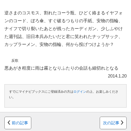
逆さまのコスモス、割れたコーラ瓶、ひどく絡まるイヤフォ
ンのコード、ぼろ傘、すぐ破るつもりの手紙、安物の指輪、
ナイフで切り裂いたあとが残ったカーディガン、少しふやけ
た週刊誌、旧日本兵みたいだと君に笑われたナップサック、
カップラーメン、安物の指輪、何から投げつけようか？
反歌
悪あがき程度に雨は霧となりふたりの会話も細切れとなる
2014.1.20
すでにマイナビブックスにご登録済みの方は
ログイン
の上、お楽しみくださ
い。
前の記事
次の記事