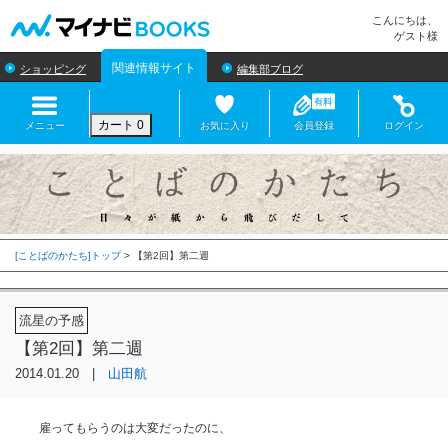
マイナビBOOKS
こんにちは、
ゲスト様
関連情報サイト
ショッピング
編集部ブログ
カート
0
メニュー
お気に入り
会員登録
ログイン
[ことばのかたち]トップ
>
流星の予感
【第2回】第二週
2014.01.20 |
山田航
雇ってもらうのは大変だったのに、