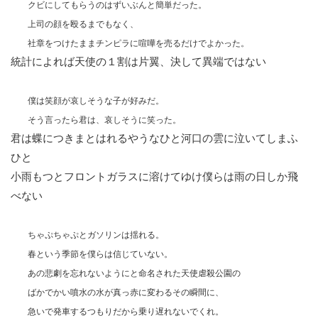
クビにしてもらうのはずいぶんと簡単だった。
上司の顔を殴るまでもなく、
社章をつけたままチンピラに喧嘩を売るだけでよかった。
統計によれば天使の１割は片翼、決して異端ではない
僕は笑顔が哀しそうな子が好みだ。
そう言ったら君は、哀しそうに笑った。
君は蝶につきまとはれるやうなひと河口の雲に泣いてしまふ
ひと
小雨もつとフロントガラスに溶けてゆけ僕らは雨の日しか飛
べない
ちゃぷちゃぷとガソリンは揺れる。
春という季節を僕らは信じていない。
あの悲劇を忘れないようにと命名された天使虐殺公園の
ばかでかい噴水の水が真っ赤に変わるその瞬間に、
急いで発車するつもりだから乗り遅れないでくれ。