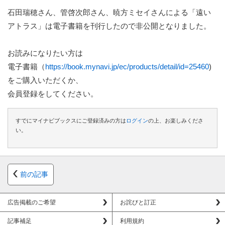
石田瑞穂さん、管啓次郎さん、暁方ミセイさんによる「遠い
アトラス」は電子書籍を刊行したので非公開となりました。
お読みになりたい方は
電子書籍（
https://book.mynavi.jp/ec/products/detail/id=25460
)
をご購入いただくか、
会員登録
をしてください。
すでにマイナビブックスにご登録済みの方は
ログイン
の上、お楽しみくださ
い。
前の記事
広告掲載のご希望
お詫びと訂正
記事補足
利用規約