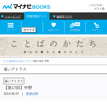
マイナビBOOKS
こんにちは、
ゲスト様
関連情報サイト
ショッピング
編集部ブログ
カート
0
メニュー
お気に入り
会員登録
ログイン
[ことばのかたち]トップ
>
遠いアトラス
遠いアトラス
【第17回】中野
2014.05.07 |
管啓次郎