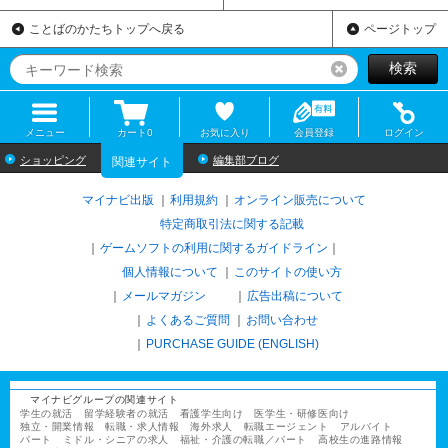
ことばのかたちトップへ戻る
ページトップ
検索
リセット
メニュー
カート
0
お気に入り
会員登録
ログイン
ショッピング
編集部ブログ
関連サイト
マイナビ出版
利用規約
オンライン販売について
特定商取引法に関する記載
ゲームソフトの利用に関するガイドライン
｜
個人情報について
このサイトの使い方
メールマガジン
広告出稿について
よくあるご質問
お問い合わせ
PURCHASE GUIDE (ENGLISH)
マイナビグループの関連サイト
学生の就活
留学経験者の就活
看護学生向け
医学生・研修医向け
独立・開業情報
転職・求人情報
海外求人
転職エージェント
アルバイト
パート
ミドル・シニアの求人
福祉・介護の転職／パート
高校生の進路情報