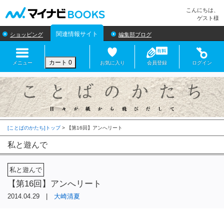
マイナビBOOKS
こんにちは、
ゲスト様
関連情報サイト
ショッピング
編集部ブログ
カート
0
メニュー
お気に入り
会員登録
ログイン
[ことばのかたち]トップ
>
私と遊んで
私と遊んで
【第16回】アンへリート
2014.04.29 |
大崎清夏