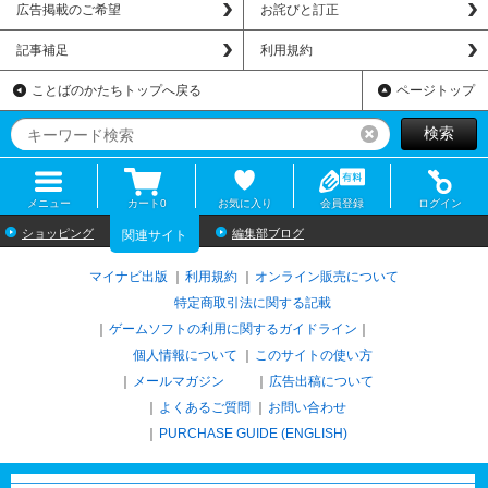
広告掲載のご希望
お詫びと訂正
記事補足
利用規約
ことばのかたちトップへ戻る
ページトップ
検索
リセット
メニュー
カート
0
お気に入り
会員登録
ログイン
ショッピング
編集部ブログ
関連サイト
マイナビ出版
利用規約
オンライン販売について
特定商取引法に関する記載
ゲームソフトの利用に関するガイドライン
｜
個人情報について
このサイトの使い方
メールマガジン
広告出稿について
よくあるご質問
お問い合わせ
PURCHASE GUIDE (ENGLISH)