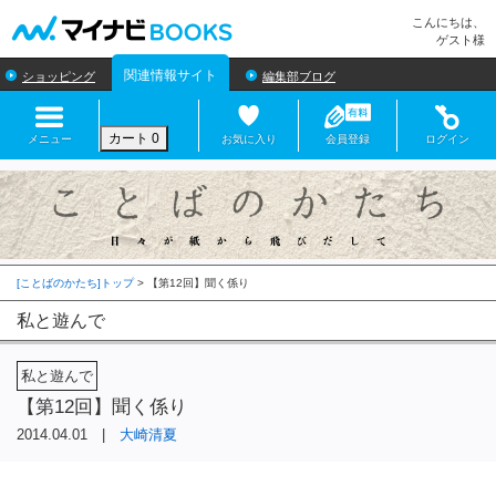
マイナビBOOKS
こんにちは、
ゲスト様
関連情報サイト
ショッピング
編集部ブログ
カート
0
メニュー
お気に入り
会員登録
ログイン
[ことばのかたち]トップ
>
私と遊んで
私と遊んで
【第12回】聞く係り
2014.04.01 |
大崎清夏