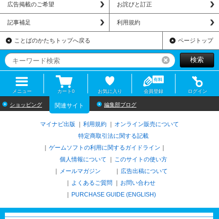
広告掲載のご希望
お詫びと訂正
記事補足
利用規約
ことばのかたちトップへ戻る
ページトップ
検索
リセット
メニュー
カート
0
お気に入り
会員登録
ログイン
ショッピング
編集部ブログ
関連サイト
マイナビ出版
利用規約
オンライン販売について
特定商取引法に関する記載
ゲームソフトの利用に関するガイドライン
｜
個人情報について
このサイトの使い方
メールマガジン
広告出稿について
よくあるご質問
お問い合わせ
PURCHASE GUIDE (ENGLISH)