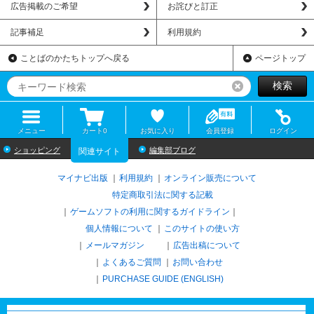
広告掲載のご希望
お詫びと訂正
記事補足
利用規約
ことばのかたちトップへ戻る
ページトップ
検索
リセット
メニュー
カート
0
お気に入り
会員登録
ログイン
ショッピング
編集部ブログ
関連サイト
マイナビ出版
利用規約
オンライン販売について
特定商取引法に関する記載
ゲームソフトの利用に関するガイドライン
｜
個人情報について
このサイトの使い方
メールマガジン
広告出稿について
よくあるご質問
お問い合わせ
PURCHASE GUIDE (ENGLISH)