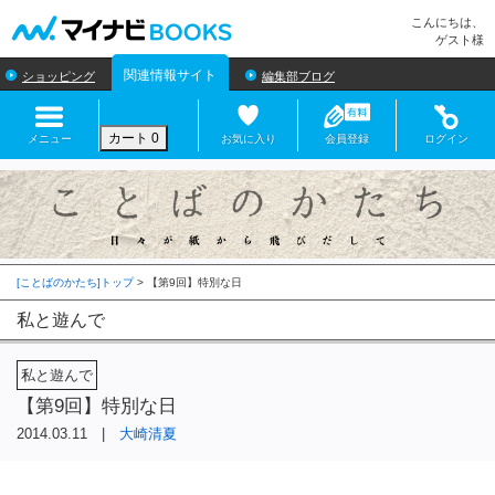
マイナビBOOKS
こんにちは、
ゲスト様
関連情報サイト
ショッピング
編集部ブログ
カート
0
メニュー
お気に入り
会員登録
ログイン
[ことばのかたち]トップ
>
私と遊んで
私と遊んで
【第9回】特別な日
2014.03.11 |
大崎清夏