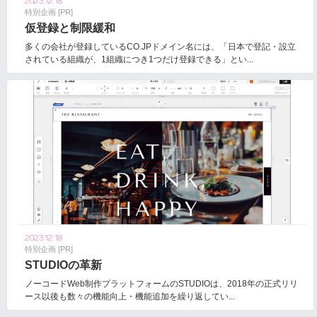
2023.12.18
特別企画 [PR]
仮登録と制限緩和
多くの会社が登録しているCO.JPドメイン名には、「日本で登記・設立
されている組織が、1組織につき1つだけ登録できる」とい...
2023.12.18
特別企画 [PR]
STUDIOの革新
ノーコードWeb制作プラットフォームのSTUDIOは、2018年の正式リリ
ース以後も数々の機能向上・機能追加を繰り返してい...