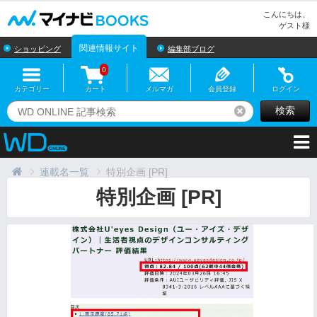
マイナビBOOKS
こんにちは、
ゲスト様
関連情報サイト
ショッピング
編集部ブログ
0
カテゴリー
カート
メルマガ
会員登録
ログイン
検索
リセット
連載名一覧
特別企画 [PR]
特別企画 [PR]