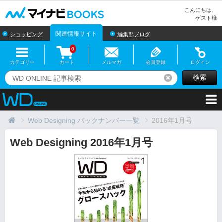
マイナビBOOKS
こんにちは、
ゲスト様
関連情報サイト
ショッピング
編集部ブログ
0
カテゴリー
カート
メルマガ
会員登録
ログイン
検索
リセット
Web Designing バックナンバー一覧
2016年1月号
Web Designing 2016年1月号