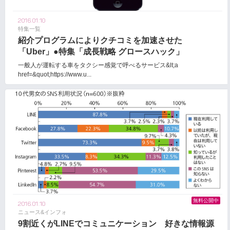
2016.01.10
特集一覧
紹介プログラムによりクチコミを加速させた
「Uber」●特集「成長戦略 グロースハック」
一般人が運転する車をタクシー感覚で呼べるサービス&lt;a
href=&quot;https://www.u...
無料公開中
2016.01.10
ニュース&インフォ
9割近くがLINEでコミュニケーション 好きな情報源