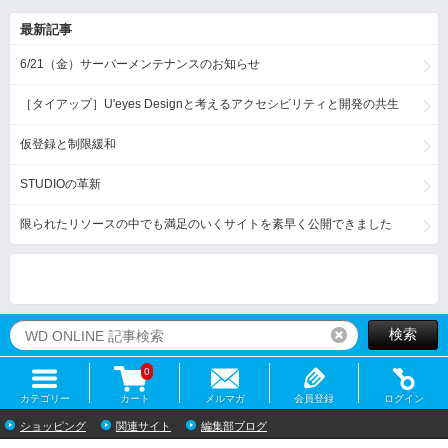
最新記事
6/21（金）サーバーメンテナンスのお知らせ
［タイアップ］U'eyes Designと考えるアクセシビリティと開発の共生
仮登録と制限緩和
STUDIOの革新
限られたリソースの中でも満足のいくサイトを素早く公開できました
検索
リセット
0
カテゴリー
カート
メルマガ
会員登録
ログイン
ショッピング
関連サイト
編集部ブログ