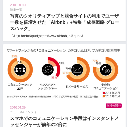
2016.01.09
特集一覧
写真のクオリティアップと競合サイトの利用でユーザ
ー数を倍増させた「Airbnb」●特集「成長戦略 グロー
スハック」
「&lt;a href=&quot;https://www.airbnb.jp/&quot;&...
無料公開中
2016.01.09
ニュース&インフォ
スマホでのコミュニケーション手段はインスタントメ
ッセンジャーが前年の2倍に