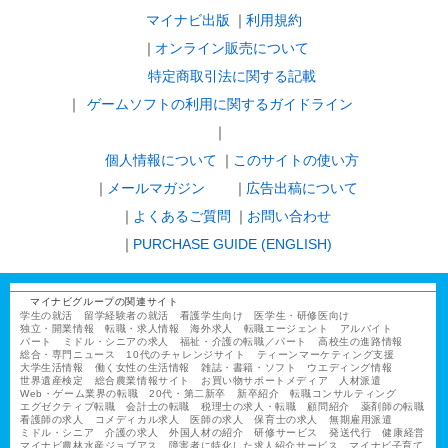
マイナビ出版
利用規約
オンライン販売について
特定商取引法に関する記載
ゲームソフトの利用に関するガイドライン
｜
個人情報について
このサイトの使い方
メールマガジン
広告出稿について
よくあるご質問
お問い合わせ
PURCHASE GUIDE (ENGLISH)
マイナビグループの関連サイト
学生の就活
留学経験者の就活
看護学生向け
医学生・研修医向け
独立・開業情報
転職・求人情報
海外求人
転職エージェント
アルバイト
パート
ミドル・シニアの求人
福祉・介護の転職／パート
高校生の進路情報
総合・専門ニュース
10代のチャレンジサイト
ティーンマーケティング支援
大学生活情報
働く女性の生活情報
雑誌・書籍・ソフト
ウエディング情報
世界遺産検定
総合農業情報サイト
お買い物サポートメディア
人材派遣
Web・ゲーム業界の転職
20代・第二新卒
新卒紹介
転職コンサルティング
エグゼクティブ転職
会計士の転職
税理士の求人・転職
顧問紹介
薬剤師の転職
看護師の求人
コメディカル求人
医師の求人
保育士の求人
無期雇用派遣
ミドル・シニア
介護の求人
外国人材の紹介
研修サービス
発送代行
健康経営
マイナビ農林水産ジョブアス
障害者に特化した求人紹介サービス
マイナビ子育て