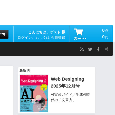
0
点
こんにちは、ゲスト 様
0
円
ログイン
、もしくは
会員登録
最新刊
Web Designing
2025年12月号
AI実践ガイド／生成AI時
代の「文章力」