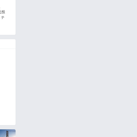
、
元投
、テ