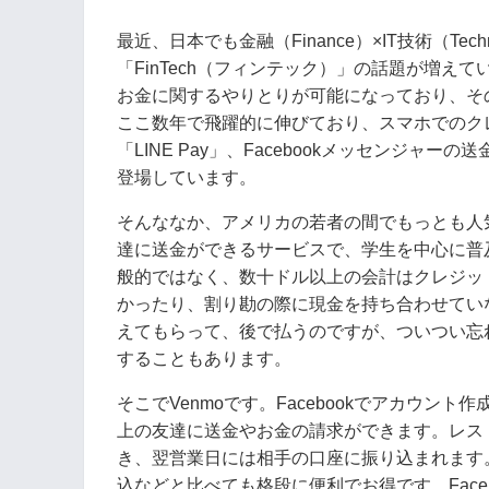
最近、日本でも金融（Finance）×IT技術（T
「FinTech（フィンテック）」の話題が増
お金に関するやりとりが可能になっており、そ
ここ数年で飛躍的に伸びており、スマホでのクレ
「LINE Pay」、Facebookメッセンジャーの送金
登場しています。
そんななか、アメリカの若者の間でもっとも人気
達に送金ができるサービスで、学生を中心に普
般的ではなく、数十ドル以上の会計はクレジッ
かったり、割り勘の際に現金を持ち合わせてい
えてもらって、後で払うのですが、ついつい忘
することもあります。
そこでVenmoです。Facebookでアカウント
上の友達に送金やお金の請求ができます。レス
き、翌営業日には相手の口座に振り込まれます
込などと比べても格段に便利でお得です。Face