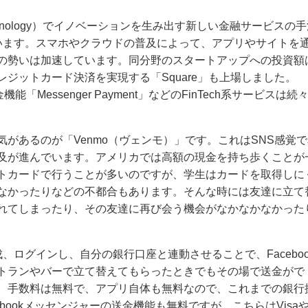
echnology）でイノベーションを生み出す新しい金融サービスの
えています。スマホやクラウドの普及によって、アプリやサイトを
の勢いは加速しています。同分野のスタートアップへの投資額
ジットカード決済を実現する「Square」も上場しました。
機能「Messenger Payment」などのFinTech系サービスは続
があるのが「Venmo（ヴェンモ）」です。これはSNS感覚で
及が進んでいます。アメリカでは高額の現金を持ち歩くことが
トカードで行うことが多いのですが、学生はカードを取得しに
なかったりなどの不都合もあります。そんな時には友達に立て
れてしまったり、その友達に再び会う機会がなかなかなかった
作成、ログインし、自分の銀行口座と連動させることで、Faceboo
トランやバーで立て替えてもらったときでもその場で送金がで
。手数料は無料で、アプリ自体も無料なので、これまでの銀行
bookメッセンジャーの送金機能も無料ですが、こちらはVisa