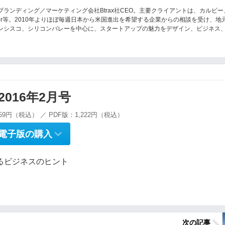
ランディング／マーケティング会社Btrax社CEO。主要クライアントは、カルビー
pAdvisor等。2010年よりほぼ毎週日本から米国進出を希望する企業からの相談を受け、地
ンシスコ、シリコンバレーを中心に、スタートアップの魅力をデザイン、ビジネス
g 2016年2月号
59円（税込） ／ PDF版：1,222円（税込）
電子版の購入
あるビジネスのヒント
次の記事