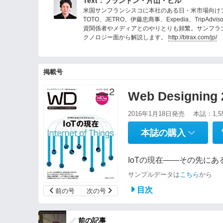
Text：ブランドン・片山・ヒル
米国サンフランシスコに本社のある日・米市場向けブ
TOTO、JETRO、伊藤忠商事、Expedia、Tri
資関係者やメディアとのやりとりも頻繁。サンフラ
クノロジー面から解説します。
http://btrax.com/jp/
掲載号
Web Designin
2016年1月18日発売
本誌：1,5
本誌の購入
IoTの現在――その先に
サンプルデータは
こちら
から
目次
前の号
次の号
前の記事