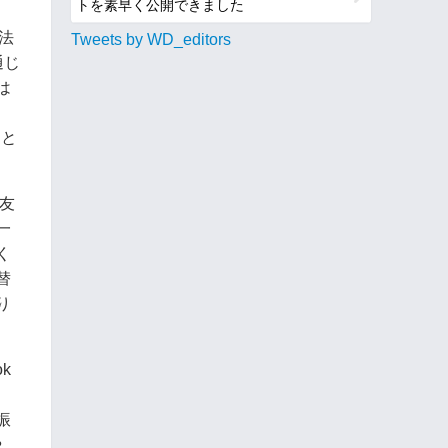
トを素早く公開できました
手法
Tweets by WD_editors
通じ
は
々と
友
一
く
替
り
k
振
や