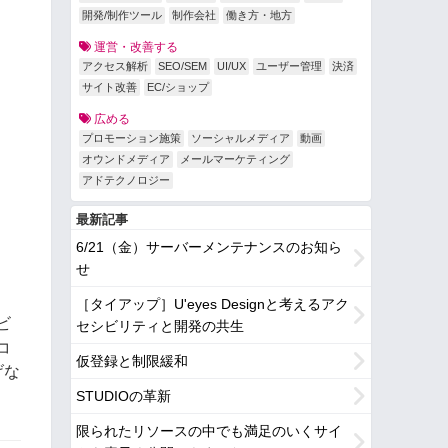
開発/制作ツール
制作会社
働き方・地方
運営・改善する
アクセス解析
SEO/SEM
UI/UX
ユーザー管理
決済
サイト改善
EC/ショップ
広める
プロモーション施策
ソーシャルメディア
動画
オウンドメディア
メールマーケティング
アドテクノロジー
最新記事
6/21（金）サーバーメンテナンスのお知ら
せ
［タイアップ］U'eyes Designと考えるアク
ビ
セシビリティと開発の共生
コ
仮登録と制限緩和
げな
STUDIOの革新
限られたリソースの中でも満足のいくサイ