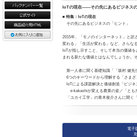
IoTの現在――その先にあるビジネス
■ 特集：IoTの現在
その先にあるビジネスの「ヒント」
2015年、「モノのインターネット」と訳され
変わる」「生活が変わる」など、さらなる
IoTが指し示すこと、そして本当の価値
まれる新たな価値とはなんでしょうか。そ
第一人者に聞く基礎知識「「坂村 健先生
6つのキーワードから理解する「さまざま
IoTによる課題解決と価値創造「ビジネス
e-kakashiが変える農業の姿／「と
「ユカイ工学」の青木俊介さんに聞く「作
電子