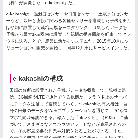
（株）が開発した「e-kakashi」だ。
e-kakashiは、温湿度センサーや日射センサー、土壌水分センサ
ーなど、栽培と密接に関わる各種センサーを搭載した子機を田ん
ぼや畑に設置して栽培現場をモニタリング。収集したデータを、
子機から最大1km圏内に設置した親機の携帯回線を経由してクラ
ウドに送ることで、農業に活かすシステムだ。2015年10月にソ
リューションの販売を開始し、同年12月末にサービスインした。
e-kakashiの構成
田畑の各所に設置された子機がデータを収集して、親機に送
信。3G回線やLTEで通信できる親機が、クラウド上のサーバ
にデータを送信して蓄積していく。e-kakashiの導入者は、自
分の田畑のデータをWebアプリケーションを通じて、PCやス
マホで随時確認できる。導入した「ekレシピ」（P035）に基
づいて、さまざまなノウハウやアラートなどが表示されるの
で、その都度必要な作業や対策をとることができる。また、
クラウド側では親機や子機の状態などのチェックを行ってい