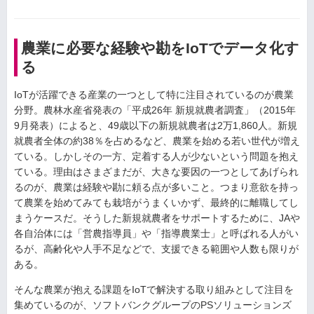
農業に必要な経験や勘をIoTでデータ化す
る
IoTが活躍できる産業の一つとして特に注目されているのが農業
分野。農林水産省発表の「平成26年 新規就農者調査」（2015年
9月発表）によると、49歳以下の新規就農者は2万1,860人。新規
就農者全体の約38％を占めるなど、農業を始める若い世代が増え
ている。しかしその一方、定着する人が少ないという問題を抱え
ている。理由はさまざまだが、大きな要因の一つとしてあげられ
るのが、農業は経験や勘に頼る点が多いこと。つまり意欲を持っ
て農業を始めてみても栽培がうまくいかず、最終的に離職してし
まうケースだ。そうした新規就農者をサポートするために、JAや
各自治体には「営農指導員」や「指導農業士」と呼ばれる人がい
るが、高齢化や人手不足などで、支援できる範囲や人数も限りが
ある。
そんな農業が抱える課題をIoTで解決する取り組みとして注目を
集めているのが、ソフトバンクグループのPSソリューションズ