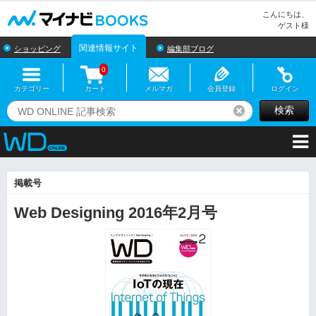
マイナビBOOKS
こんにちは、
ゲスト様
関連情報サイト
ショッピング
編集部ブログ
0
カテゴリー
カート
メルマガ
会員登録
ログイン
検索
リセット
掲載号
Web Designing 2016年2月号