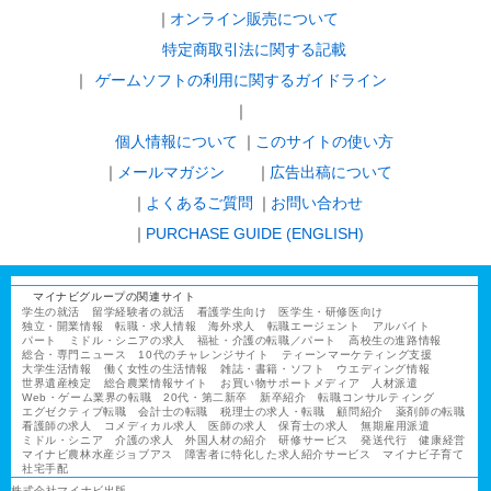
オンライン販売について
特定商取引法に関する記載
ゲームソフトの利用に関するガイドライン
｜
個人情報について
このサイトの使い方
メールマガジン
広告出稿について
よくあるご質問
お問い合わせ
PURCHASE GUIDE (ENGLISH)
マイナビグループの関連サイト
学生の就活
留学経験者の就活
看護学生向け
医学生・研修医向け
独立・開業情報
転職・求人情報
海外求人
転職エージェント
アルバイト
パート
ミドル・シニアの求人
福祉・介護の転職／パート
高校生の進路情報
総合・専門ニュース
10代のチャレンジサイト
ティーンマーケティング支援
大学生活情報
働く女性の生活情報
雑誌・書籍・ソフト
ウエディング情報
世界遺産検定
総合農業情報サイト
お買い物サポートメディア
人材派遣
Web・ゲーム業界の転職
20代・第二新卒
新卒紹介
転職コンサルティング
エグゼクティブ転職
会計士の転職
税理士の求人・転職
顧問紹介
薬剤師の転職
看護師の求人
コメディカル求人
医師の求人
保育士の求人
無期雇用派遣
ミドル・シニア
介護の求人
外国人材の紹介
研修サービス
発送代行
健康経営
マイナビ農林水産ジョブアス
障害者に特化した求人紹介サービス
マイナビ子育て
社宅手配
株式会社マイナビ出版