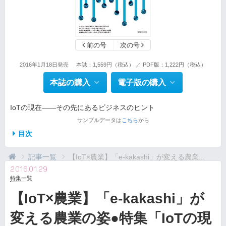
前の号
次の号
2016年1月18日発売
本誌：1,559円（税込） ／ PDF版：1,222円（税込）
本誌の購入
電子版の購入
IoTの現在――その先にあるビジネスのヒント
サンプルデータは
こちら
から
目次
記事一覧
【IoT×農業】「e-kakashi」が変える農業...
2016.01.29
特集一覧
【IoT×農業】「e-kakashi」が
変える農業の姿●特集「IoTの現