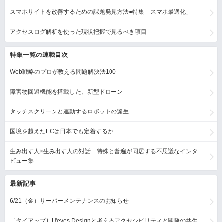
スマホサイトを改善するための課題発見方法●特集「スマホ最適化」
アクセスログ解析を使った現状把握で見るべき項目
特集一覧の連載目次
Web戦略のプロが教える問題解決法100
障害物回避機能を搭載した、新型ドローン
タッチスクリーンと連動するロボットの誕生
国境を越えたECは日本でも定着するか
生み出す人×生み出す人の対話 特殊と普遍が同居する不思議なインタ
ビュー集
最新記事
6/21（金）サーバーメンテナンスのお知らせ
［タイアップ］U'eyes Designと考えるアクセシビリティと開発の共生