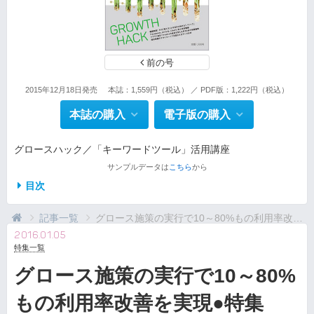
前の号
2015年12月18日発売
本誌：1,559円（税込） ／ PDF版：1,222円（税込）
本誌の購入
電子版の購入
グロースハック／「キーワードツール」活用講座
サンプルデータは
こちら
から
目次
記事一覧
グロース施策の実行で10～80%もの利用率改善を実...
2016.01.05
特集一覧
グロース施策の実行で10～80%
もの利用率改善を実現●特集