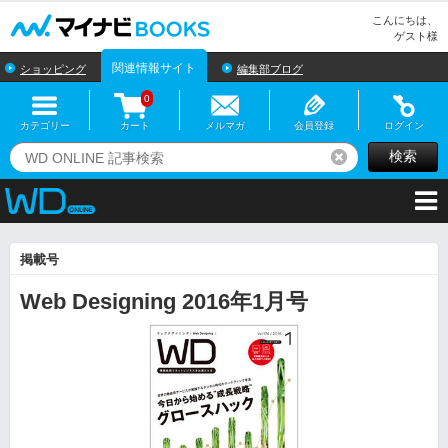
マイナビBOOKS
こんにちは、
ゲスト様
関連情報サイト
ショッピング
編集部ブログ
0
カテゴリー
カート
メルマガ
会員登録
ログイン
検索
リセット
掲載号
Web Designing 2016年1月号