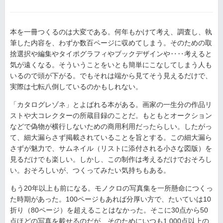
本を一冊つくるのは大変である。何年もかけて考え、調査し、執
筆した内容を、わずか数百ページに収めてしまう。そのための取
捨選択や編集やタイポグラフィやブックデザインや‥‥考えると
気が遠くなる。そういうことをいとも簡単にこなしてしまう人も
いるので頭が下がる。でもそれは端から見てそう見えるだけで、
実際は七転八倒しているのかもしれない。
「カタログレゾネ」とよばれる本がある。画家の一生分の作品リ
ストや大コレクターの所蔵目録のことだ。もともとオークション
などで偽物が横行しないための商用利用だったらしい。したがっ
て、細大漏らさず掲載されていることを旨とする。この細大漏ら
さずが魅力で、サムネイル（リストに添付される小さな図版）を
見るだけでも楽しい。しかし、この制作は考えるだけでおそろし
い。おそろしいが、つくってみたい気持ちもある。
もう20年以上も前になる。モノクロの写真集を一所懸命につくっ
た時期があった。100ページもあれば分厚い方で、たいていは10
折り（80ページ）を超えることはなかった。そこに30点から50
点ほどの写真を載せるのだが、そのためにいつも1,000点以上の