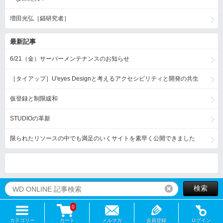
増田光弘［錨研究者］
最新記事
6/21（金）サーバーメンテナンスのお知らせ
［タイアップ］U'eyes Designと考えるアクセシビリティと開発の共生
仮登録と制限緩和
STUDIOの革新
限られたリソースの中でも満足のいくサイトを素早く公開できました
検索
リセット
0
カテゴリー
カート
メルマガ
会員登録
ログイン