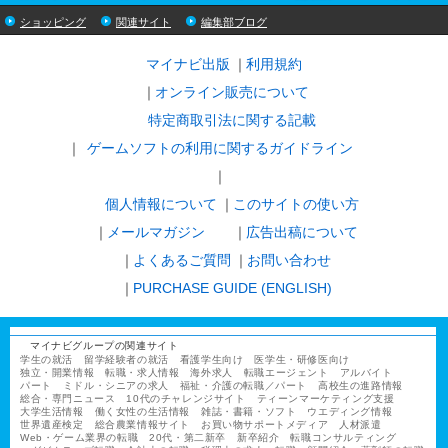
ショッピング
関連サイト
編集部ブログ
マイナビ出版
利用規約
オンライン販売について
特定商取引法に関する記載
ゲームソフトの利用に関するガイドライン
｜
個人情報について
このサイトの使い方
メールマガジン
広告出稿について
よくあるご質問
お問い合わせ
PURCHASE GUIDE (ENGLISH)
マイナビグループの関連サイト
学生の就活
留学経験者の就活
看護学生向け
医学生・研修医向け
独立・開業情報
転職・求人情報
海外求人
転職エージェント
アルバイト
パート
ミドル・シニアの求人
福祉・介護の転職／パート
高校生の進路情報
総合・専門ニュース
10代のチャレンジサイト
ティーンマーケティング支援
大学生活情報
働く女性の生活情報
雑誌・書籍・ソフト
ウエディング情報
世界遺産検定
総合農業情報サイト
お買い物サポートメディア
人材派遣
Web・ゲーム業界の転職
20代・第二新卒
新卒紹介
転職コンサルティング