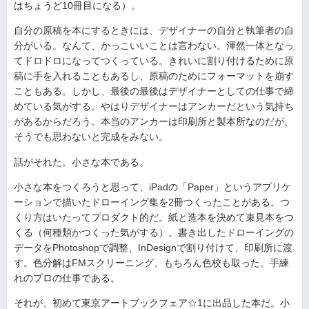
はちょうど10冊目になる）。
自分の原稿を本にするときには、デザイナーの自分と執筆者の自
分がいる。なんて、かっこいいことは言わない。渾然一体となっ
てドロドロになってつくっている。きれいに割り付けるために原
稿に手を入れることもあるし、原稿のためにフォーマットを崩す
こともある。しかし、最後の最後はデザイナーとしての仕事で締
めている気がする。やはりデザイナーはアンカーだという気持ち
があるからだろう。本当のアンカーは印刷所と製本所なのだが、
そうでも思わないと完成をみない。
話がそれた。小さな本である。
小さな本をつくろうと思って、iPadの「Paper」というアプリケ
ーションで描いたドローイング集を2冊つくったことがある。つ
くり方はいたってプロダクト的だ。紙と造本を決めて束見本をつ
くる（何種類かつくった気がする）。書き出したドローイングの
データをPhotoshopで調整、InDesignで割り付けて、印刷所に渡
す。色分解はFMスクリーニング、もちろん色校も取った。手練
れのプロの仕事である。
それが、初めて東京アートブックフェア☆1に出品した本だ。小