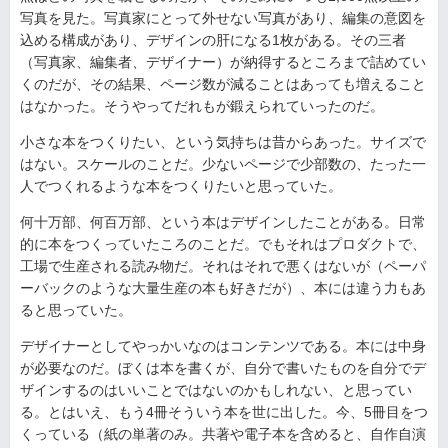
写真を見た。写真家にとって外せない写真があり、編集の意図を
込める構成があり、デザインの肝になる1枚がある。その三者
（写真家、編集者、デザイナー）が納得するところまで詰めてい
くのだが、その結果、ページ数が減ることはあっても増えること
はなかった。そうやってだれもが鍛えられていったのだ。
小さな本をつくりたい、という気持ちは昔からあった。サイズで
はない。スケールのことだ。少ないページで少部数の、たった一
人でつくれるような本をつくりたいと思っていた。
何十万部、何百万部、という本はデザインしたことがある。日常
的に本をつくっていたころのことだ。でもそれはプロダクトで、
工場で生産される読み物だ。それはそれで悪くはないが（ペーパ
ーバックのような大量生産の本も好きだが）、本には違う力もあ
ると思っていた。
デザイナーとしてやっかいなのはコンテンツである。本には中身
が必要なのだ。ぼくは本を書くが、自分で書いたものを自分でデ
ザインするのはいいことではないのかもしれない、と思ってい
る。とはいえ、もう4冊そういう本を世に出した。今、5冊目をつ
くっている（紙の単著のみ。共著や電子本を含めると、自作自演