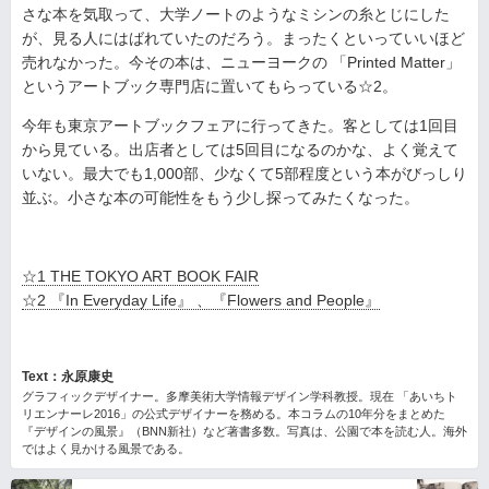
さな本を気取って、大学ノートのようなミシンの糸とじにした
が、見る人にはばれていたのだろう。まったくといっていいほど
売れなかった。今その本は、ニューヨークの 「Printed Matter」
というアートブック専門店に置いてもらっている☆2。
今年も東京アートブックフェアに行ってきた。客としては1回目
から見ている。出店者としては5回目になるのかな、よく覚えて
いない。最大でも1,000部、少なくて5部程度という本がびっしり
並ぶ。小さな本の可能性をもう少し探ってみたくなった。
☆1 THE TOKYO ART BOOK FAIR
☆2 『In Everyday Life』 、『Flowers and People』
Text：永原康史
グラフィックデザイナー。多摩美術大学情報デザイン学科教授。現在 「あいちト
リエンナーレ2016」の公式デザイナーを務める。本コラムの10年分をまとめた
『デザインの風景』（BNN新社）など著書多数。写真は、公園で本を読む人。海外
ではよく見かける風景である。