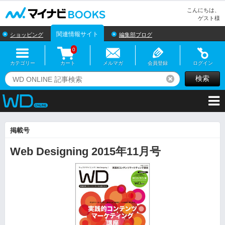
マイナビBOOKS
こんにちは、
ゲスト様
関連情報サイト
ショッピング
編集部ブログ
0
カテゴリー
カート
メルマガ
会員登録
ログイン
検索
リセット
掲載号
Web Designing 2015年11月号