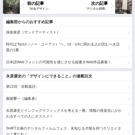
前の記事
次の記事
編集部からのおすすめ記事
保坂俊彦［サンドアーティスト］
時代は“NoUI（ノー・ユーアイ）”ヘ。UI・UXに関わる人が読むべき話
題の1冊
日本語Webフォントの可能性を感じさせる縦書きWeb作品募集！
永原康史の「デザインにできること」の連載目次
第22回「自動返詩」
都築響一［編集者］
永原康史とインフォグラフィックスを考える一冊。情報の視覚化にかか
わるすべての人にオススメ！
SHIFT主催のデジタルフィルムフェス、未知なる才能を持つクリエイタ
ーよ来たれ！