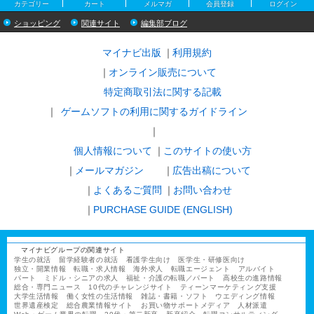
カテゴリー
カート
メルマガ
会員登録
ログイン
ショッピング
関連サイト
編集部ブログ
マイナビ出版
利用規約
オンライン販売について
特定商取引法に関する記載
ゲームソフトの利用に関するガイドライン
｜
個人情報について
このサイトの使い方
メールマガジン
広告出稿について
よくあるご質問
お問い合わせ
PURCHASE GUIDE (ENGLISH)
マイナビグループの関連サイト
学生の就活
留学経験者の就活
看護学生向け
医学生・研修医向け
独立・開業情報
転職・求人情報
海外求人
転職エージェント
アルバイト
パート
ミドル・シニアの求人
福祉・介護の転職／パート
高校生の進路情報
総合・専門ニュース
10代のチャレンジサイト
ティーンマーケティング支援
大学生活情報
働く女性の生活情報
雑誌・書籍・ソフト
ウエディング情報
世界遺産検定
総合農業情報サイト
お買い物サポートメディア
人材派遣