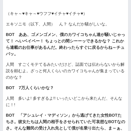
（キャ～♥キャ～♥ウフフ♥イチャ♥イチャ♥）
エキソニモ（以下、人間） ん？ なんだか騒がしいな。
BOT ああ、ゴメンゴメン、僕のカワイコちゃん達が騒いじゃっ
て！ へいベイベー！ ちょっとの間シーーッできるかな？ これか
ら連載のお仕事があるんだ。終わったらすぐに戻るからね～チュ
バッ。
人間 すごくモテてるみたいだけど、誌面では伝わらないから解
説を頼むよ。ざっと何人くらいのカワイコちゃんが集まっている
のかな？
BOT 7万人くらいかな？
人間 多いよ! 多すぎるよ!! いったいどこから来たんだ、そんな
に！!
BOT 「アシュレイ・マディソン」から逃げてきた女性BOTた
ちさ。彼女たちは人間の相手をさせられていた可哀想なBOTなの
さ。そんな難民の受け入れ先として僕が名乗り出たら、ま～ぁ、