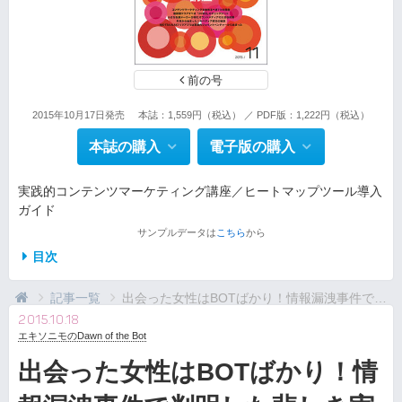
前の号
2015年10月17日発売
本誌：1,559円（税込） ／ PDF版：1,222円（税込）
本誌の購入
電子版の購入
実践的コンテンツマーケティング講座／ヒートマップツール導入
ガイド
サンプルデータは
こちら
から
目次
記事一覧
出会った女性はBOTばかり！情報漏洩事件で判明した...
2015.10.18
エキソニモのDawn of the Bot
出会った女性はBOTばかり！情