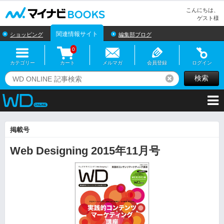
マイナビBOOKS
こんにちは、
ゲスト様
関連情報サイト
ショッピング
編集部ブログ
0
カテゴリー
カート
メルマガ
会員登録
ログイン
検索
リセット
掲載号
Web Designing 2015年11月号