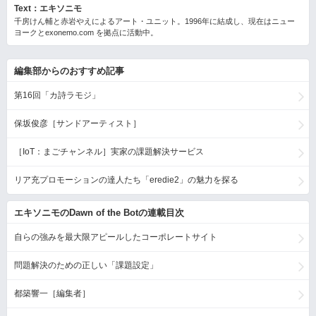
Text：エキソニモ
千房けん輔と赤岩やえによるアート・ユニット。1996年に結成し、現在はニュー
ヨークとexonemo.com を拠点に活動中。
編集部からのおすすめ記事
第16回「カ詩ラモジ」
保坂俊彦［サンドアーティスト］
［IoT：まごチャンネル］実家の課題解決サービス
リア充プロモーションの達人たち「eredie2」の魅力を探る
エキソニモのDawn of the Botの連載目次
自らの強みを最大限アピールしたコーポレートサイト
問題解決のための正しい「課題設定」
都築響一［編集者］