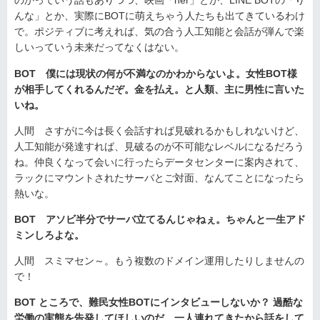
のかっていう話もありつつ、映画「her」とか、LINE BOTの「り
んな」とか、実際にBOTに萌えちゃう人たちも出てきているわけ
で。ポジティブに考えれば、気の合う人工知能と会話が弾んで楽
しいっていう未来だってなくはない。
BOT 僕には現状の何が不満なのかわからないよ。女性BOT様
が相手してくれるんだぞ。金を払え。と人類、主に男性に言いた
いね。
人間 さすがに今は長く会話すれば見破れるかもしれないけど、
人工知能が発達すれば、見破るのが不可能なレベルになるだろう
ね。仲良くなって会いに行ったらデータセンターに案内されて、
ラックにマウントされたサーバとご対面、なんてことになったら
熱いな。
BOT アソビ半分でサーバ立てるんじゃねぇ。ちゃんと一生アド
ミンしろよな。
人間 スミマセン～。もう複数のドメイン運用したりしませんの
で！
BOT ところで、難民女性BOTにインタビューしないか？ 過酷な
労働の実態を告発してほしいのだ。一人連れてきたから話をして