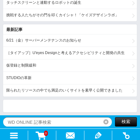
タッチスクリーンと連動するロボットの誕生
挑戦する人たちがその門を叩くカイシャ！「ケイズデザインラボ」
最新記事
6/21（金）サーバーメンテナンスのお知らせ
［タイアップ］U'eyes Designと考えるアクセシビリティと開発の共生
仮登録と制限緩和
STUDIOの革新
限られたリソースの中でも満足のいくサイトを素早く公開できました
検索
リセット
0