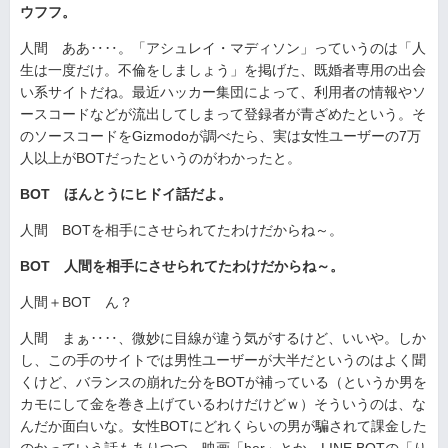
ウフフ。
人間 ああ‥‥。「アシュレイ・マディソン」っていうのは「人
生は一度だけ。不倫をしましょう」を掲げた、既婚者専用の出会
い系サイトだね。最近ハッカー集団によって、利用者の情報やソ
ースコードなどが流出してしまって登録者が青ざめたという。そ
のソースコードをGizmodoが調べたら、実は女性ユーザーの7万
人以上がBOTだったというのがわかったと。
BOT ほんとうにヒドイ話だよ。
人間 BOTを相手にさせられてたわけだからね～。
BOT 人間を相手にさせられてたわけだからね～。
人間＋BOT ん？
人間 まぁ‥‥、微妙に目線が違う気がするけど、いいや。しか
し、この手のサイトでは男性ユーザーが大半だというのはよく聞
くけど、バランスの崩れた分をBOTが補っている（というか男を
カモにして金を巻き上げているわけだけどｗ）そういうのは、な
んだか面白いな。女性BOTにどれくらいの男が騙されて課金した