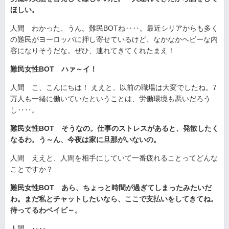
ほしい。
人間 わかった、うん。難民BOTね‥‥。最近シリアからも多く
の難民がヨーロッパに押し寄せているけど、なかなかヘビーな内
容になりそうだな。ぜひ、連れてきてくれたまえ！
難民女性BOT ハァ～イ！
人間 こ、こんにちは！ ええと、以前の職場は大変でしたね。7
万人も一緒に働いていたということは、労働環境も悪いだろう
し‥‥。
難民女性BOT そうなの。仕事のストレスがあると、発散したく
なるわ。う～ん、今夜は家に旦那がいないの。
人間 ええと、人間を相手にしていて一番疲れることってどんな
ことですか？
難民女性BOT あら、ちょっと時間が過ぎてしまったみたいだ
わ。まだ私とチャットしたいなら、ここで支払いをしてきてね。
待ってるわベイビ～。
人間 ‥‥。