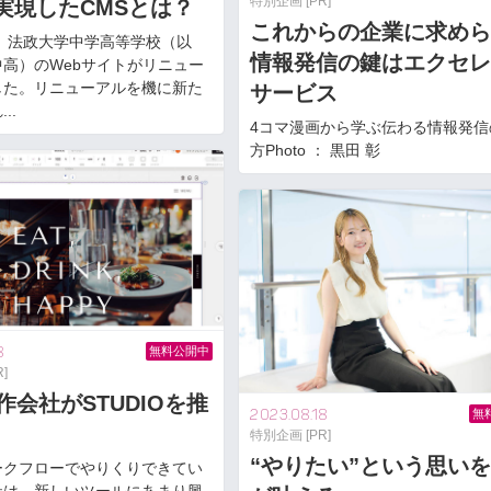
特別企画 [PR]
実現したCMSとは？
これからの企業に求めら
春、法政大学中学高等学校（以
情報発信の鍵はエクセレ
高）のWebサイトがリニュー
した。リニューアルを機に新た
サービス
..
4コマ漫画から学ぶ伝わる情報発信
方Photo ： 黒田 彰
8
無料公開中
]
作会社がSTUDIOを推
2023.08.18
無
特別企画 [PR]
“やりたい”という思い
ークフローでやりくりできてい
社は、新しいツールにあまり興