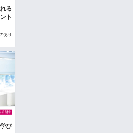
れる
ント
のあり
料公開中
を学び