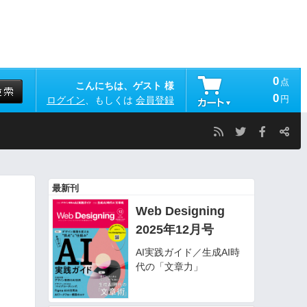
0
点
こんにちは、ゲスト 様
0
円
ログイン
、もしくは
会員登録
最新刊
Web Designing
2025年12月号
AI実践ガイド／生成AI時
代の「文章力」