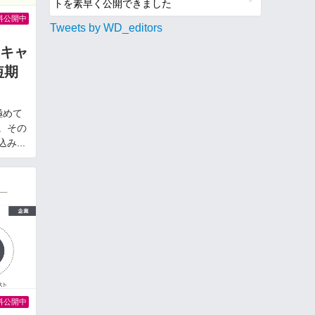
トを素早く公開できました
料公開中
Tweets by WD_editors
キャ
短期
極めて
た。その
み...
料公開中