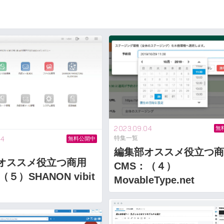
2023.09.04
無
特集一覧
04
無料公開中
編集部オススメ役立つ商
オススメ役立つ商用
CMS：（４）
（５）SHANON vibit
MovableType.net