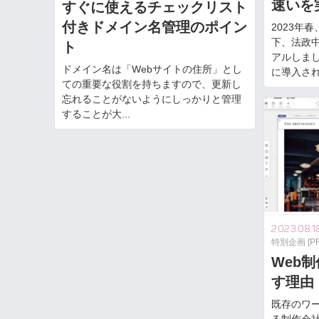
速いを
すぐに使えるチェックリスト
付きドメイン名管理のポイン
2023年
下、法政中
ト
アルしま
ドメイン名は「Webサイトの住所」とし
に導入され.
ての重要な役割を持ちますので、更新し
忘れることがないようにしっかりと管理
することが大...
2023.08.1
特別企画 [PR
Web制
す理由
既存のワ
る制作会