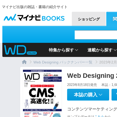
マイナビ出版の雑誌・書籍の紹介サイト
マイナビBOOKS
関
ショッピング
特集から探す
連載から探す
Web Designing バックナンバー一覧
2023年2
Web Designin
2023年8月18日発売
本誌：1,6
本誌の購入
コンテンツマーケティング
サンプルデータは
こちら
から