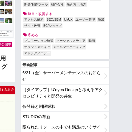
開発/制作ツール
制作会社
働き方・地方
運営・改善する
アクセス解析
SEO/SEM
UI/UX
ユーザー管理
決済
サイト改善
EC/ショップ
広める
プロモーション施策
ソーシャルメディア
動画
料公開中
オウンドメディア
メールマーケティング
アドテクノロジー
用
最新記事
ログ
6/21（金）サーバーメンテナンスのお知ら
せ
［タイアップ］U'eyes Designと考えるアク
セシビリティと開発の共生
仮登録と制限緩和
STUDIOの革新
限られたリソースの中でも満足のいくサイ