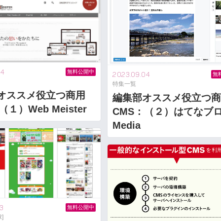
04
無料公開中
2023.09.04
無
特集一覧
オススメ役立つ商用
編集部オススメ役立つ商
（１）Web Meister
CMS：（２）はてなブ
Media
3
無料公開中
]