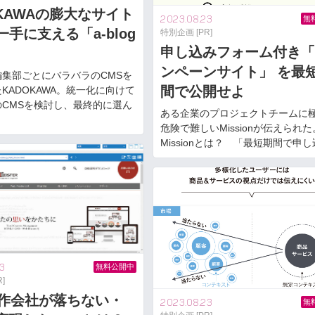
OKAWAの膨大なサイト
2023.08.23
無
手に支える「a-blog
特別企画 [PR]
申し込みフォーム付き「
ンペーンサイト」 を最
編集部ごとにバラバラのCMSを
間で公開せよ
KADOKAWA。統一化に向けて
のCMSを検討し、最終的に選ん
ある企業のプロジェクトチームに
危険で難しいMissionが伝えられ
Missionとは？ 「最短期間で申し込
3
無料公開中
]
制作会社が落ちない・
2023.08.23
無