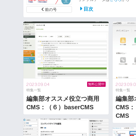
目次
前の号
2023.09.
2023.09.04
無料公開中
特集一覧
特集一覧
編集部
編集部オススメ役立つ商用
CMS：
CMS：（６）baserCMS
CMS