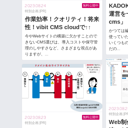
KAD
2023.08.24
無料公開中
特別企画 [PR]
運営を一
作業効率！クオリティ！将来
cms」
性！vibit CMS cloudで↑↑
かつては
今やWebサイトの構築に欠かすことので
使っていた
きないCMS選びは、導入コストや保守管
いくつも
理のしやすさなど、さまざまな視点があ
だの...
りますが、...
2023.08.2
特別企画 [PR
2023.08.23
無料公開中
Web
特別企画 [PR]