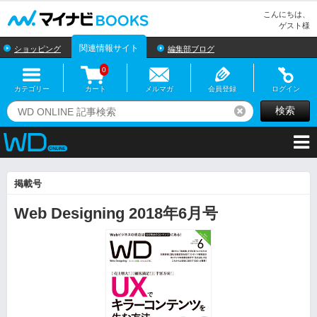
マイナビBOOKS
こんにちは、
ゲスト様
関連情報サイト
ショッピング
編集部ブログ
0
カテゴリー
カート
メルマガ
会員登録
ログイン
検索
リセット
掲載号
Web Designing 2018年6月号