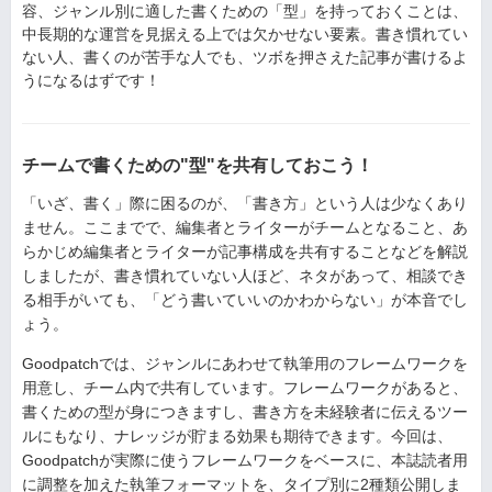
容、ジャンル別に適した書くための「型」を持っておくことは、
中長期的な運営を見据える上では欠かせない要素。書き慣れてい
ない人、書くのが苦手な人でも、ツボを押さえた記事が書けるよ
うになるはずです！
チームで書くための"型"を共有しておこう！
「いざ、書く」際に困るのが、「書き方」という人は少なくあり
ません。ここまでで、編集者とライターがチームとなること、あ
らかじめ編集者とライターが記事構成を共有することなどを解説
しましたが、書き慣れていない人ほど、ネタがあって、相談でき
る相手がいても、「どう書いていいのかわからない」が本音でし
ょう。
Goodpatchでは、ジャンルにあわせて執筆用のフレームワークを
用意し、チーム内で共有しています。フレームワークがあると、
書くための型が身につきますし、書き方を未経験者に伝えるツー
ルにもなり、ナレッジが貯まる効果も期待できます。今回は、
Goodpatchが実際に使うフレームワークをベースに、本誌読者用
に調整を加えた執筆フォーマットを、タイプ別に2種類公開しま