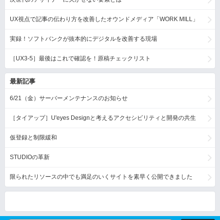
UX視点で記事の伝わり方を改善したオウンドメディア「WORK MILL」
実録！ソフトバンクが抜本的にデジタルを改善する現場
［UX3-5］最後はこれで確認を！原稿チェックリスト
最新記事
6/21（金）サーバーメンテナンスのお知らせ
［タイアップ］U'eyes Designと考えるアクセシビリティと開発の共生
仮登録と制限緩和
STUDIOの革新
限られたリソースの中でも満足のいくサイトを素早く公開できました