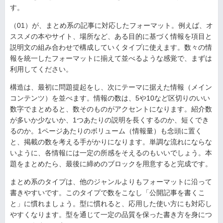
す。
（01）が、まとめ系の記事に対応したフォーマット。例えば、オ
ススメの本やサイト、場所など、ある目的に基づく情報を項目と
説明文の組み合わせで構成していくタイプに使えます。数々の情
報を統一したフォーマットに揃えて並べるような感覚で、まずは
利用してください。
構造は、最初に問題提起をし、次にテーマに据えた情報（メイン
コンテンツ）を並べます。情報の数は、5や10など区切りのいい
数字でまとめると、数そのものがアクセントになります。紹介数
が多いか少ないか、1つあたりの説明を長くするのか、短くでき
るのか。1ページあたりのボリューム（情報量）も念頭に置く
と、掲載の数を考える手がかりになります。単調な流れにならな
いように、各情報には一定の所感をそえるのもいいでしょう。本
題をまとめたら、最後に締めのブロックを用意すると完成です。
まとめ系のタイプは、他のジャンルよりもフォーマットに沿って
書きやすいです。このタイプで数をこなし「公開記事を書くこ
と」に慣れましょう。型に慣れると、応用した使い方にも対応し
やすくなります。型を通じて一定の品質を保った書き方を身につ