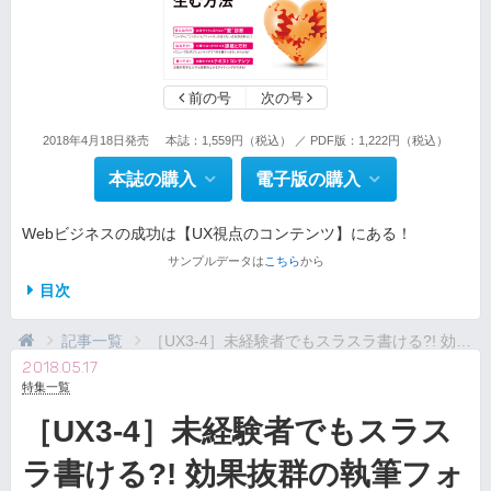
前の号
次の号
2018年4月18日発売
本誌：1,559円（税込） ／ PDF版：1,222円（税込）
本誌の購入
電子版の購入
Webビジネスの成功は【UX視点のコンテンツ】にある！
サンプルデータは
こちら
から
目次
記事一覧
［UX3-4］未経験者でもスラスラ書ける?! 効果抜...
2018.05.17
特集一覧
［UX3-4］未経験者でもスラス
ラ書ける?! 効果抜群の執筆フォ