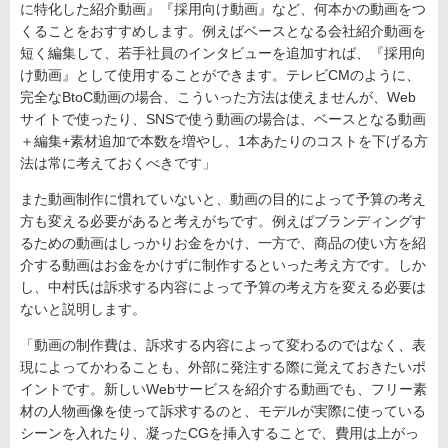
に特化した紹介動画』『採用向け動画』など、何本かの動画をつ
くることをおすすめします。例えばベースとなる会社紹介動画を
短く編集して、若手社員のインタビューを追加すれば、『採用向
け動画』として使用することができます。テレビCMのように、
完全なBtoC動画の場合、こういった方法は使えませんが、Web
サイトで使ったり、SNSで使う動画の場合は、ベースとなる動画
＋編集+素材追加で本数を増やし、1本あたりのコストを下げる方
法は常に考えておくべきです」
また動画制作に慣れていないと、動画の目的によって予算の考え
方も変える必要があると考えがちです。例えばブランディングす
るための動画はしっかりお金をかけ、一方で、商品の使い方を紹
介する動画はお金をかけずに制作するといった考え方です。しか
し、中村氏は訴求する内容によって予算の考え方を変える必要は
ないと説明します。
「動画の制作費は、訴求する内容によって変わるのではなく、表
現によってかわることも、外部に発注する際に覚えておきたいポ
イントです。新しいWebサービスを紹介する動画でも、フリー素
材の人物画像を使って訴求するのと、モデルが実際に使っている
シーンを入れたり、凝ったCGを挿入することで、費用は上がっ