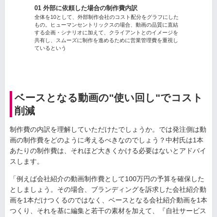
01 外部に依頼した場合の制作費内訳
全体を10として、外部制作会社のコスト配分をグラフにした
もの。ヒューマンセントリックスの場合、動画の品質に直結
する企画・シナリオに加えて、クライアントとのイメージを
共有し、スムーズに制作を進めるために営業管理費を重視し
ているという
ベースとなる動画の"使い回し"でコスト
削減
制作費の内訳を理解していただけたでしょうか。では発注側は動
画の制作費をどのように考えるべきなのでしょう？中村氏は1本
あたりの制作費は、それほど大きくかける必要はないとアドバイ
スします。
「例えば会社紹介の動画制作費として100万円の予算を確保した
としましょう。その場合、ブランディングを訴求した会社紹介動
画を1本だけつくるのではなく、ベースとなる会社紹介動画を1本
つくり、それを基に編集と若干の素材を加えて、『自社サービス