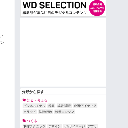
い
ン
分野から探す
知る・考える
ビジネスモデル
起業
統計/調査
企画/アイディア
クラウド
法律/行政
検索エンジン
つくる
制作テクニック
デザイン
IoT/サイネージ
アプリ