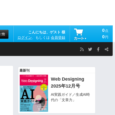
0
点
こんにちは、ゲスト 様
0
円
ログイン
、もしくは
会員登録
最新刊
Web Designing
2025年12月号
AI実践ガイド／生成AI時
代の「文章力」