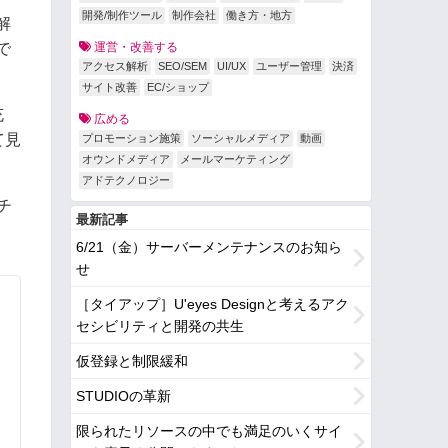
開発/制作ツール
制作会社
働き方・地方
解
で
運営・改善する
アクセス解析
SEO/SEM
UI/UX
ユーザー管理
決済
サイト改善
EC/ショップ
充
広める
て見
プロモーション施策
ソーシャルメディア
動画
オウンドメディア
メールマーケティング
アドテクノロジー
チ
最新記事
6/21（金）サーバーメンテナンスのお知ら
せ
［タイアップ］U'eyes Designと考えるアク
セシビリティと開発の共生
仮登録と制限緩和
STUDIOの革新
限られたリソースの中でも満足のいくサイ