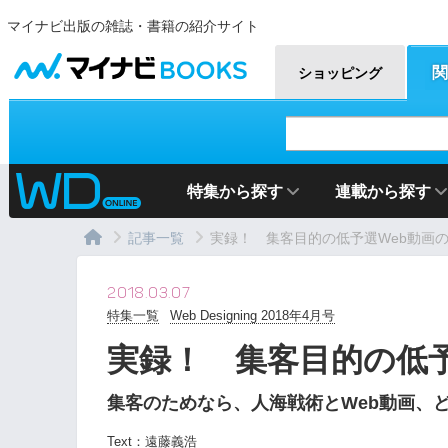
マイナビ出版の雑誌・書籍の紹介サイト
マイナビBOOKS
関
ショッピング
特集から探す
連載から探す
記事一覧
実録！ 集客目的の低予選Web動画
2018.03.07
特集一覧
Web Designing 2018年4月号
実録！ 集客目的の低予
集客のためなら、人海戦術とWeb動画、
Text：
遠藤義浩