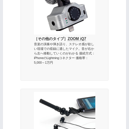
［その他のタイプ］
ZOOM iQ7
音楽の演奏や弾き語り、ステレオ感が欲し
い現場での収録に適したマイク。音が右か
ら左へ移動していくのがわかる 接続方式：
iPhoneのLightningコネクター 価格帯：
5,000～1万円