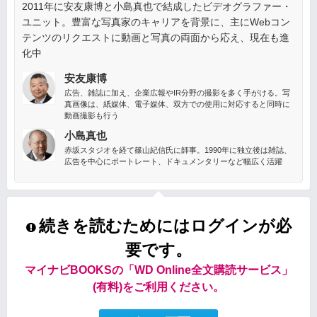
2011年に安友康博と小島真也で結成したビデオグラファー・
ユニット。豊富な写真家のキャリアを背景に、主にWebコン
テンツのリクエストに動画と写真の両面から応え、現在も進
化中
安友康博
広告、雑誌に加え、企業広報やIR分野の撮影を多く手がける。写
真画像は、紙媒体、電子媒体、双方での使用に対応すると同時に
動画撮影も行う
小島真也
赤坂スタジオを経て篠山紀信氏に師事。1990年に独立後は雑誌、
広告を中心にポートレート、ドキュメンタリーなど幅広く活躍
続きを読むためにはログインが必
要です。
マイナビBOOKSの「WD Online全文購読サービス」
(有料)をご利用ください。