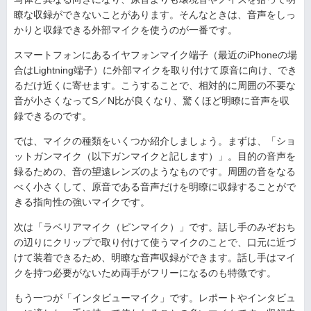
瞭な収録ができないことがあります。そんなときは、音声をしっ
かりと収録できる外部マイクを使うのが一番です。
スマートフォンにあるイヤフォンマイク端子（最近のiPhoneの場
合はLightning端子）に外部マイクを取り付けて原音に向け、でき
るだけ近くに寄せます。こうすることで、相対的に周囲の不要な
音が小さくなってS／N比が良くなり、驚くほど明瞭に音声を収
録できるのです。
では、マイクの種類をいくつか紹介しましょう。まずは、「ショ
ットガンマイク（以下ガンマイクと記します）」。目的の音声を
録るための、音の望遠レンズのようなものです。周囲の音をなる
べく小さくして、原音である音声だけを明瞭に収録することがで
きる指向性の強いマイクです。
次は「ラベリアマイク（ピンマイク）」です。話し手のみぞおち
の辺りにクリップで取り付けて使うマイクのことで、口元に近づ
けて装着できるため、明瞭な音声収録ができます。話し手はマイ
クを持つ必要がないため両手がフリーになるのも特徴です。
もう一つが「インタビューマイク」です。レポートやインタビュ