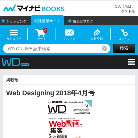
マイナビBOOKS
こんにちは、
ゲスト様
関連情報サイト
ショッピング
編集部ブログ
0
カテゴリー
カート
メルマガ
会員登録
ログイン
検索
リセット
掲載号
Web Designing 2018年4月号