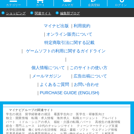
カテゴリー
カート
メルマガ
会員登録
ログイン
ショッピング
関連サイト
編集部ブログ
マイナビ出版
利用規約
オンライン販売について
特定商取引法に関する記載
ゲームソフトの利用に関するガイドライン
｜
個人情報について
このサイトの使い方
メールマガジン
広告出稿について
よくあるご質問
お問い合わせ
PURCHASE GUIDE (ENGLISH)
マイナビグループの関連サイト
学生の就活
留学経験者の就活
看護学生向け
医学生・研修医向け
独立・開業情報
転職・求人情報
海外求人
転職エージェント
アルバイト
パート
ミドル・シニアの求人
福祉・介護の転職／パート
高校生の進路情報
総合・専門ニュース
10代のチャレンジサイト
ティーンマーケティング支援
大学生活情報
働く女性の生活情報
雑誌・書籍・ソフト
ウエディング情報
世界遺産検定
総合農業情報サイト
お買い物サポートメディア
人材派遣