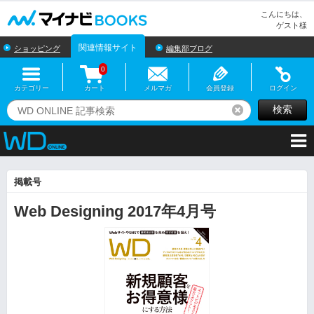
マイナビBOOKS
こんにちは、
ゲスト様
関連情報サイト
ショッピング
編集部ブログ
0
カテゴリー
カート
メルマガ
会員登録
ログイン
検索
リセット
掲載号
Web Designing 2017年4月号