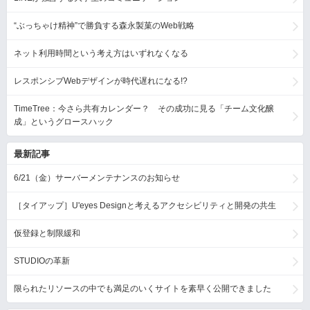
“ぶっちゃけ精神”で勝負する森永製菓のWeb戦略
ネット利用時間という考え方はいずれなくなる
レスポンシブWebデザインが時代遅れになる!?
TimeTree：今さら共有カレンダー？ その成功に見る「チーム文化醸
成」というグロースハック
最新記事
6/21（金）サーバーメンテナンスのお知らせ
［タイアップ］U'eyes Designと考えるアクセシビリティと開発の共生
仮登録と制限緩和
STUDIOの革新
限られたリソースの中でも満足のいくサイトを素早く公開できました