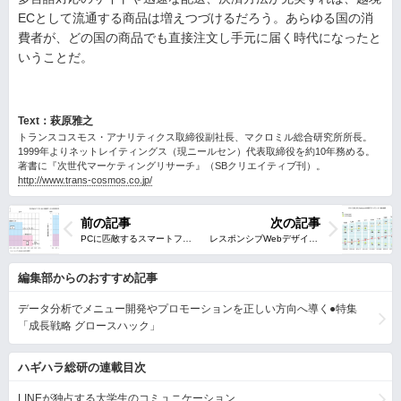
ECとして流通する商品は増えつづけるだろう。あらゆる国の消
費者が、どの国の商品でも直接注文し手元に届く時代になったと
いうことだ。
Text：萩原雅之
トランスコスモス・アナリティクス取締役副社長、マクロミル総合研究所所長。
1999年よりネットレイティングス（現ニールセン）代表取締役を約10年務める。
著書に『次世代マーケティングリサーチ』（SBクリエイティブ刊）。
http://www.trans-cosmos.co.jp/
前の記事
次の記事
編集部からのおすすめ記事
データ分析でメニュー開発やプロモーションを正しい方向へ導く●特集
「成長戦略 グロースハック」
ハギハラ総研の連載目次
LINEが独占する大学生のコミュニケーション