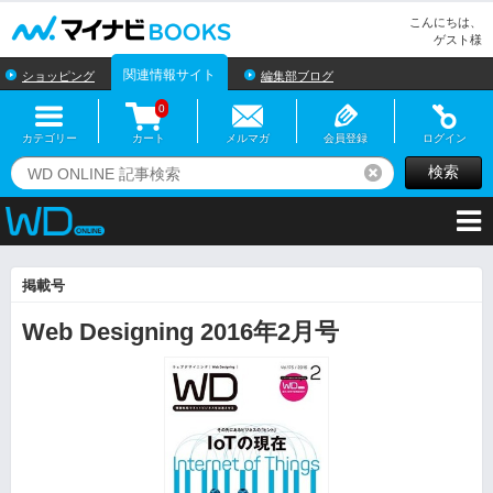
マイナビBOOKS
こんにちは、
ゲスト様
関連情報サイト
ショッピング
編集部ブログ
0
カテゴリー
カート
メルマガ
会員登録
ログイン
検索
リセット
掲載号
Web Designing 2016年2月号