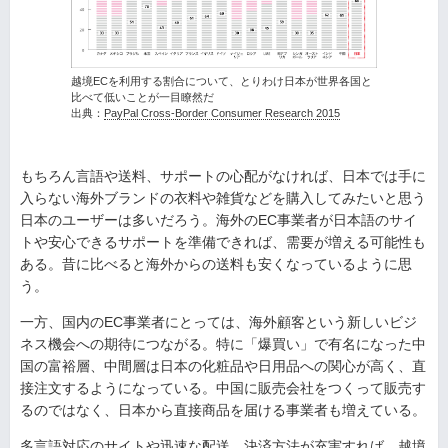
越境ECを利用する割合について、とりわけ日本が世界各国と
比べて低いことが一目瞭然だ
出典：
PayPal Cross-Border Consumer Research 2015
もちろん言語や送料、サポートの心配がなければ、日本では手に
入らない海外ブランドの衣料や雑貨などを購入してみたいと思う
日本のユーザーは多いだろう。海外のEC事業者が日本語のサイ
トや安心できるサポートを準備できれば、需要が増える可能性も
ある。昔に比べると海外からの送料も安くなっているように思
う。
一方、国内のEC事業者にとっては、海外顧客という新しいビジ
ネス機会への期待につながる。特に「爆買い」で有名になった中
国の富裕層、中間層は日本の化粧品や日用品への関心が高く、直
接注文するようになっている。中国に販売会社をつくって販売す
るのではなく、日本から直接商品を届ける事業者も増えている。
多言語対応のサイトや迅速な配送、決済方法が充実すれば、越境