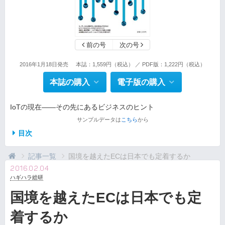
前の号
次の号
2016年1月18日発売
本誌：1,559円（税込） ／ PDF版：1,222円（税込）
本誌の購入
電子版の購入
IoTの現在――その先にあるビジネスのヒント
サンプルデータは
こちら
から
目次
記事一覧
国境を越えたECは日本でも定着するか
2016.02.04
ハギハラ総研
国境を越えたECは日本でも定
着するか