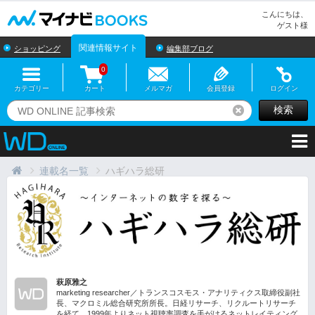
マイナビBOOKS
こんにちは、
ゲスト様
関連情報サイト
ショッピング
編集部ブログ
0
カテゴリー
カート
メルマガ
会員登録
ログイン
検索
リセット
連載名一覧
ハギハラ総研
萩原雅之
marketing researcher／トランスコスモス・アナリティクス取締役副社
長、マクロミル総合研究所所長。日経リサーチ、リクルートリサーチ
を経て、1999年よりネット視聴率調査を手がけるネットレイティング