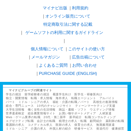
マイナビ出版
利用規約
オンライン販売について
特定商取引法に関する記載
ゲームソフトの利用に関するガイドライン
｜
個人情報について
このサイトの使い方
メールマガジン
広告出稿について
よくあるご質問
お問い合わせ
PURCHASE GUIDE (ENGLISH)
マイナビグループの関連サイト
学生の就活
留学経験者の就活
看護学生向け
医学生・研修医向け
独立・開業情報
転職・求人情報
海外求人
転職エージェント
アルバイト
パート
ミドル・シニアの求人
福祉・介護の転職／パート
高校生の進路情報
総合・専門ニュース
10代のチャレンジサイト
ティーンマーケティング支援
大学生活情報
働く女性の生活情報
雑誌・書籍・ソフト
ウエディング情報
世界遺産検定
総合農業情報サイト
お買い物サポートメディア
人材派遣
Web・ゲーム業界の転職
20代・第二新卒
新卒紹介
転職コンサルティング
エグゼクティブ転職
会計士の転職
税理士の求人・転職
顧問紹介
薬剤師の転職
看護師の求人
コメディカル求人
医師の求人
保育士の求人
無期雇用派遣
ミドル・シニア
介護の求人
外国人材の紹介
研修サービス
発送代行
健康経営