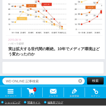
2015.09.14
ハギハラ総研
実は拡大する世代間の断絶。10年でメディア環境はど
う変わったのか
検索
リセット
0
カテゴリー
カート
メルマガ
会員登録
ログイン
ショッピング
関連サイト
編集部ブログ