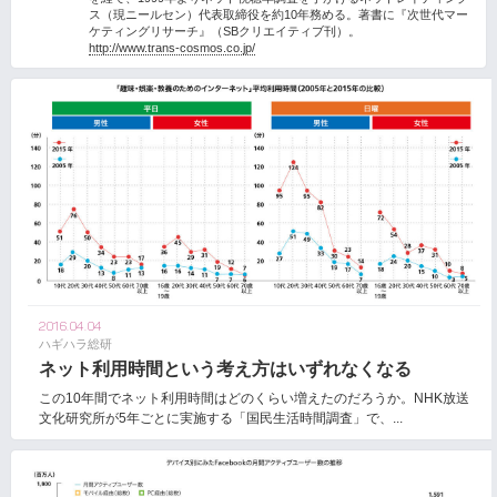
ス（現ニールセン）代表取締役を約10年務める。著書に『次世代マー
ケティングリサーチ』（SBクリエイティブ刊）。
http://www.trans-cosmos.co.jp/
2016.04.04
ハギハラ総研
ネット利用時間という考え方はいずれなくなる
この10年間でネット利用時間はどのくらい増えたのだろうか。NHK放送
文化研究所が5年ごとに実施する「国民生活時間調査」で、...