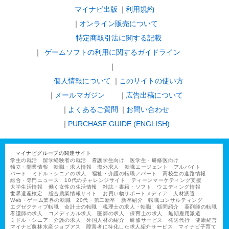
マイナビ出版
利用規約
オンライン販売について
特定商取引法に関する記載
ゲームソフトの利用に関するガイドライン
｜
個人情報について
このサイトの使い方
メールマガジン
広告出稿について
よくあるご質問
お問い合わせ
PURCHASE GUIDE (ENGLISH)
マイナビグループの関連サイト
学生の就活
留学経験者の就活
看護学生向け
医学生・研修医向け
独立・開業情報
転職・求人情報
海外求人
転職エージェント
アルバイト
パート
ミドル・シニアの求人
福祉・介護の転職／パート
高校生の進路情報
総合・専門ニュース
10代のチャレンジサイト
ティーンマーケティング支援
大学生活情報
働く女性の生活情報
雑誌・書籍・ソフト
ウエディング情報
世界遺産検定
総合農業情報サイト
お買い物サポートメディア
人材派遣
Web・ゲーム業界の転職
20代・第二新卒
新卒紹介
転職コンサルティング
エグゼクティブ転職
会計士の転職
税理士の求人・転職
顧問紹介
薬剤師の転職
看護師の求人
コメディカル求人
医師の求人
保育士の求人
無期雇用派遣
ミドル・シニア
介護の求人
外国人材の紹介
研修サービス
発送代行
健康経営
マイナビ農林水産ジョブアス
障害者に特化した求人紹介サービス
マイナビ子育て