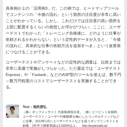
具体例が上の「活用例3」だ。この例では、ヒートマップツール
でコンテンツの「今後の流れ」という箇所の注目度が非常に高い
ことがわかっている。しかし、これだけでは注目度の高い箇所を
上部に配置するくらいの発想しか浮かびづらい。ここに、ユーザ
ーテストでわかった「トレーニング合格後に、どのように仕事が
依頼されるかわからない」という定性的データが入ると、「今後
の流れに、具体的な仕事の依頼方法を追加すべき」という改善策
につなげることができる。
ユーザーテストやアンケートなどの定性的な調査は、以前までは
非常に高価で実施がしづらかった。ただ最近では「ユーザテスト
Express」や「Fastask」などのASP型のツールを使えば、数千円
～数万円程度のコストでユーザーテストを実施することができ
る。
Text：池田朋弘
（株）ポップインサイト 代表取締役社長。（株）ビービット在籍時、
ユーザーテスト／ユーザー行動観察を軸にしたコンサルティングなど
に従事。2013年1月にユーザーテストなどを扱うポップインサイトを
創業、2年半で調査実績は2,000件以上。
http://popinsight.jp/