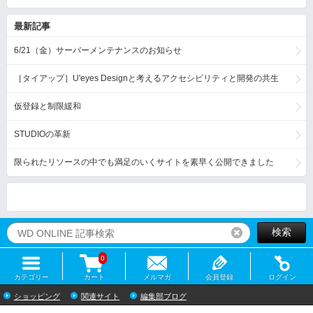
最新記事
6/21（金）サーバーメンテナンスのお知らせ
［タイアップ］U'eyes Designと考えるアクセシビリティと開発の共生
仮登録と制限緩和
STUDIOの革新
限られたリソースの中でも満足のいくサイトを素早く公開できました
検索
リセット
0
カテゴリー
カート
メルマガ
会員登録
ログイン
ショッピング
関連サイト
編集部ブログ