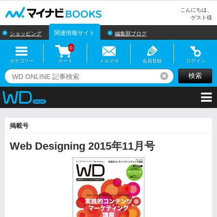
マイナビBOOKS
こんにちは、
ゲスト様
関連情報サイト
ショッピング
編集部ブログ
0
カテゴリー
カート
メルマガ
会員登録
ログイン
検索
リセット
掲載号
Web Designing 2015年11月号