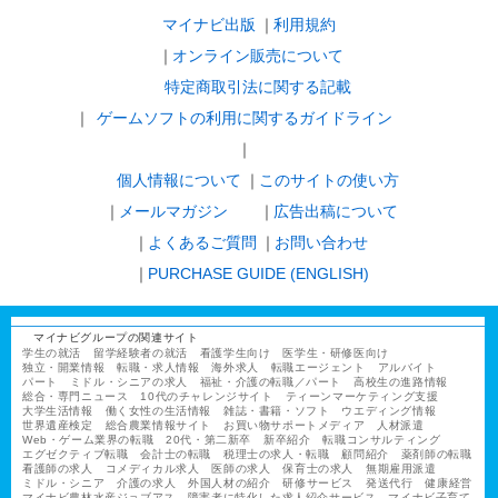
マイナビ出版
利用規約
オンライン販売について
特定商取引法に関する記載
ゲームソフトの利用に関するガイドライン
｜
個人情報について
このサイトの使い方
メールマガジン
広告出稿について
よくあるご質問
お問い合わせ
PURCHASE GUIDE (ENGLISH)
マイナビグループの関連サイト
学生の就活
留学経験者の就活
看護学生向け
医学生・研修医向け
独立・開業情報
転職・求人情報
海外求人
転職エージェント
アルバイト
パート
ミドル・シニアの求人
福祉・介護の転職／パート
高校生の進路情報
総合・専門ニュース
10代のチャレンジサイト
ティーンマーケティング支援
大学生活情報
働く女性の生活情報
雑誌・書籍・ソフト
ウエディング情報
世界遺産検定
総合農業情報サイト
お買い物サポートメディア
人材派遣
Web・ゲーム業界の転職
20代・第二新卒
新卒紹介
転職コンサルティング
エグゼクティブ転職
会計士の転職
税理士の求人・転職
顧問紹介
薬剤師の転職
看護師の求人
コメディカル求人
医師の求人
保育士の求人
無期雇用派遣
ミドル・シニア
介護の求人
外国人材の紹介
研修サービス
発送代行
健康経営
マイナビ農林水産ジョブアス
障害者に特化した求人紹介サービス
マイナビ子育て