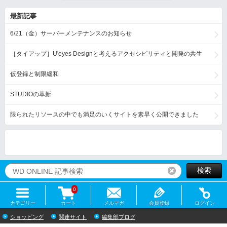
最新記事
6/21（金）サーバーメンテナンスのお知らせ
［タイアップ］U'eyes Designと考えるアクセシビリティと開発の共生
仮登録と制限緩和
STUDIOの革新
限られたリソースの中でも満足のいくサイトを素早く公開できました
検索
リセット
0
カテゴリー
カート
メルマガ
会員登録
ログイン
ショッピング
関連サイト
編集部ブログ