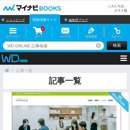
マイナビBOOKS
こんにちは、
ゲスト様
関連情報サイト
ショッピング
編集部ブログ
0
カテゴリー
カート
メルマガ
会員登録
ログイン
検索
リセット
記事一覧
記事一覧