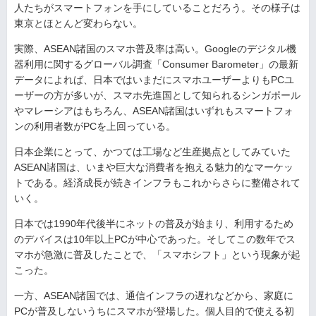
人たちがスマートフォンを手にしていることだろう。その様子は
東京とほとんど変わらない。
実際、ASEAN諸国のスマホ普及率は高い。Googleのデジタル機
器利用に関するグローバル調査「Consumer Barometer」の最新
データによれば、日本ではいまだにスマホユーザーよりもPCユ
ーザーの方が多いが、スマホ先進国として知られるシンガポール
やマレーシアはもちろん、ASEAN諸国はいずれもスマートフォ
ンの利用者数がPCを上回っている。
日本企業にとって、かつては工場など生産拠点としてみていた
ASEAN諸国は、いまや巨大な消費者を抱える魅力的なマーケッ
トである。経済成長が続きインフラもこれからさらに整備されて
いく。
日本では1990年代後半にネットの普及が始まり、利用するため
のデバイスは10年以上PCが中心であった。そしてこの数年でス
マホが急激に普及したことで、「スマホシフト」という現象が起
こった。
一方、ASEAN諸国では、通信インフラの遅れなどから、家庭に
PCが普及しないうちにスマホが登場した。個人目的で使える初