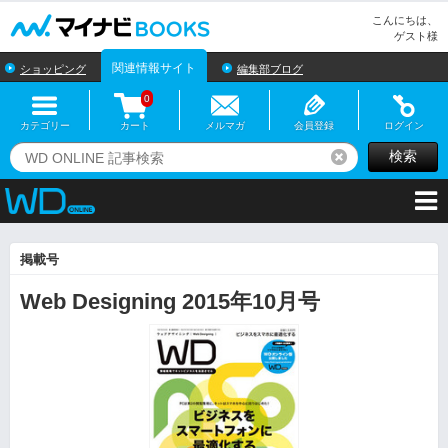
マイナビBOOKS
こんにちは、
ゲスト様
関連情報サイト
ショッピング
編集部ブログ
0
カテゴリー
カート
メルマガ
会員登録
ログイン
検索
リセット
掲載号
Web Designing 2015年10月号