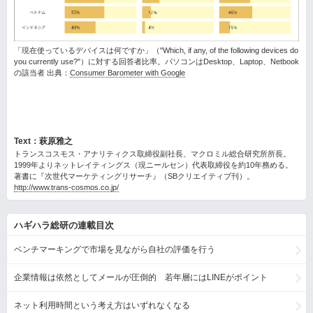
「現在使っているデバイスは何ですか」（"Which, if any, of the following devices do
you currently use?"）に対する回答者比率。パソコンはDesktop、Laptop、Netbook
の該当者 出典：
Consumer Barometer with Google
Text：萩原雅之
トランスコスモス・アナリティクス取締役副社長、マクロミル総合研究所所長。
1999年よりネットレイティングス（現ニールセン）代表取締役を約10年務める。
著書に『次世代マーケティングリサーチ』（SBクリエイティブ刊）。
http://www.trans-cosmos.co.jp/
ハギハラ総研の連載目次
ベンチマーキングで市場を見ながら自社の評価を行う
企業情報は依然としてメールが圧倒的 若年層にはLINEがポイント
ネット利用時間という考え方はいずれなくなる