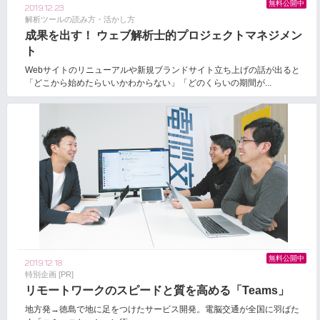
無料公開中
2019.12.23
解析ツールの読み方・活かし方
成果を出す！ ウェブ解析士的プロジェクトマネジメン
ト
Webサイトのリニューアルや新規ブランドサイト立ち上げの話が出ると
「どこから始めたらいいかわからない」「どのくらいの期間が...
無料公開中
2019.12.18
特別企画 [PR]
リモートワークのスピードと質を高める「Teams」
地方発→徳島で地に足をつけたサービス開発。電脳交通が全国に羽ばた