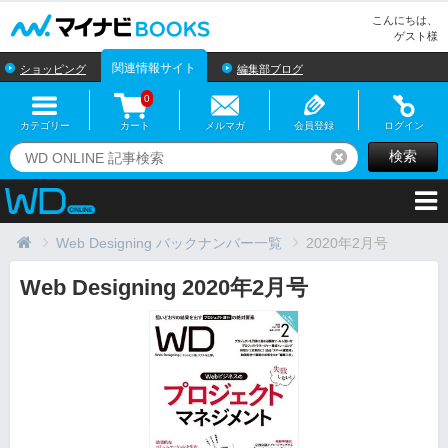
マイナビBOOKS
こんにちは、
ゲスト様
関連情報サイト
ショッピング
編集部ブログ
0
カテゴリー
カート
メルマガ
会員登録
ログイン
検索
リセット
Web Designing バックナンバー一覧
2020年2月号
Web Designing 2020年2月号