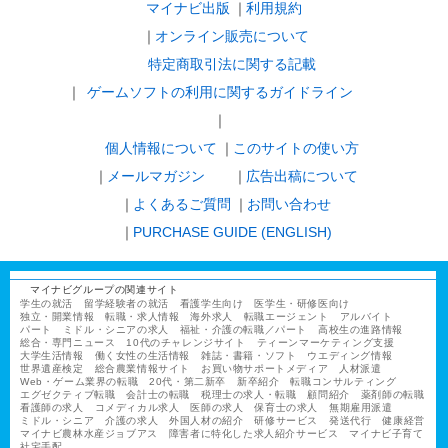
マイナビ出版
利用規約
オンライン販売について
特定商取引法に関する記載
ゲームソフトの利用に関するガイドライン
｜
個人情報について
このサイトの使い方
メールマガジン
広告出稿について
よくあるご質問
お問い合わせ
PURCHASE GUIDE (ENGLISH)
マイナビグループの関連サイト
学生の就活
留学経験者の就活
看護学生向け
医学生・研修医向け
独立・開業情報
転職・求人情報
海外求人
転職エージェント
アルバイト
パート
ミドル・シニアの求人
福祉・介護の転職／パート
高校生の進路情報
総合・専門ニュース
10代のチャレンジサイト
ティーンマーケティング支援
大学生活情報
働く女性の生活情報
雑誌・書籍・ソフト
ウエディング情報
世界遺産検定
総合農業情報サイト
お買い物サポートメディア
人材派遣
Web・ゲーム業界の転職
20代・第二新卒
新卒紹介
転職コンサルティング
エグゼクティブ転職
会計士の転職
税理士の求人・転職
顧問紹介
薬剤師の転職
看護師の求人
コメディカル求人
医師の求人
保育士の求人
無期雇用派遣
ミドル・シニア
介護の求人
外国人材の紹介
研修サービス
発送代行
健康経営
マイナビ農林水産ジョブアス
障害者に特化した求人紹介サービス
マイナビ子育て
社宅手配