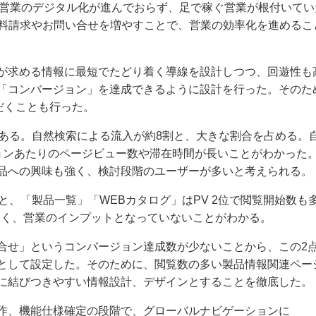
だ営業のデジタル化が進んでおらず、足で稼ぐ営業が根付いてい
資料請求やお問い合せを増やすことで、営業の効率化を進めるこ
が求める情報に最短でたどり着く導線を設計しつつ、回遊性も
「コンバージョン」を達成できるように設計を行った。そのた
だくことも行った。
である。自然検索による流入が約8割と、大きな割合を占める。
ョンあたりのページビュー数や滞在時間が長いことがわかった
品への興味も強く、検討段階のユーザーが多いと考えられる。
と、「製品一覧」「WEBカタログ」はPV 2位で閲覧開始数も
なく、営業のインプットとなっていないことがわかる。
合せ」というコンバージョン達成数が少ないことから、この2
Iとして設定した。そのために、閲覧数の多い製品情報関連ペー
に結びつきやすい情報設計、デザインとすることを徹底した。
作、機能仕様確定の段階で、グローバルナビゲーションに