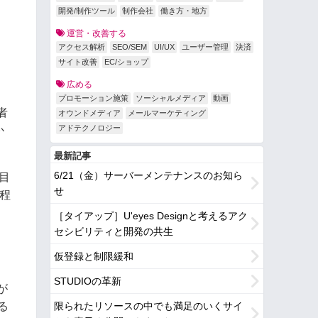
開発/制作ツール
制作会社
働き方・地方
運営・改善する
アクセス解析
SEO/SEM
UI/UX
ユーザー管理
決済
サイト改善
EC/ショップ
広める
、
プロモーション施策
ソーシャルメディア
動画
者
オウンドメディア
メールマーケティング
アドテクノロジー
か
最新記事
6/21（金）サーバーメンテナンスのお知ら
目
せ
程
［タイアップ］U'eyes Designと考えるアク
セシビリティと開発の共生
、
仮登録と制限緩和
STUDIOの革新
が
る
限られたリソースの中でも満足のいくサイ