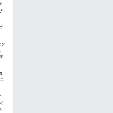
固
ザ
ズ
のク
、
確
ま
スニ
た
定
く