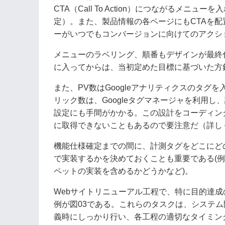
CTA（Call To Action）につながるメ
定）。また、製品情報の各ページにもCTAを
ーがいつでもコンバージョンに向けてのアクシ
メニューのラベリング、順番もデザインが最終
に入ってからは、当初定めた目標に基づいた方
また、PV数はGoogleアナリティクスのタ
リック数は、Googleタグマネージャを利用
設定にも手間がかかる。この設計をコーディン
に取得できないこともあるので要注意だ（詳しく
機能仕様確定までの間に、計測タグをどこにど
で実装するかを決めておくことも重要である(
ペットの実装を含めるかどうかなど)。
Webサイトリニューアル工程で、特に目的達
例が図03である。これらのタスクは、システ
義時にしっかり行い、各工程の適切なタイミン