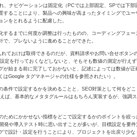
ニューを入れ、ナビゲーションは固定化（PCでは上部固定、SPでは下部
配置することにより、製品への興味が高まったタイミングでユー
ョンをとれるように配慮した。
化するまでに何度か調整は行ったものの、コーディングフェー
針で、ブレないように進めることができた。
グを入れておけば取得できるのだが、資料請求やお問い合せボタン
し、設定を行っておくなどしないと、そもそも数値の測定が行えず
グが始まる前に完了しておかないと、記述によっては数値が正
はGoogle タグマネージャの仕様を参照されたい）。
の条件で設定するかを決めることと、SEO対策として何をどこ
例えば、基本的なメタタグルールはもちろん実装するが、強調
成のためにかかせない指標をどこで設定するかのポイントを絞っ
ム開発や導入テスト時に思い出すことが多いが、目標設定を要件
グで設計・設定を行うことにより、プロジェクトを出戻り少な