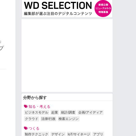
」
プ
分野から探す
知る・考える
ビジネスモデル
起業
統計/調査
企画/アイディア
クラウド
法律/行政
検索エンジン
つくる
制作テクニック
デザイン
IoT/サイネージ
アプリ