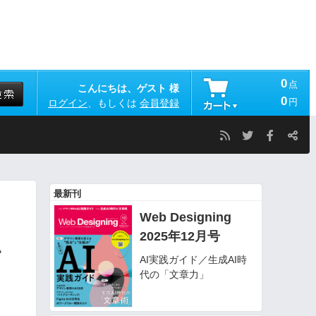
0
点
こんにちは、ゲスト 様
0
円
ログイン
、もしくは
会員登録
最新刊
Web Designing
2025年12月号
ン
AI実践ガイド／生成AI時
代の「文章力」