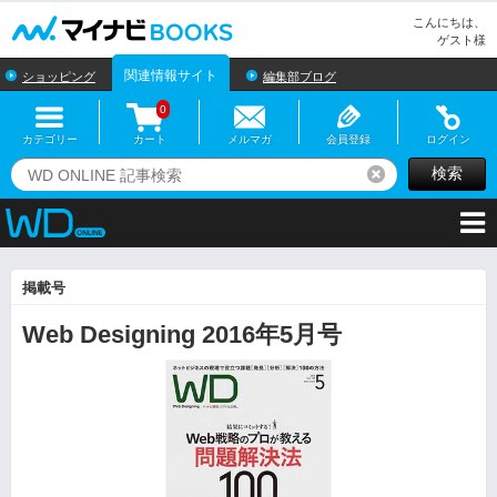
マイナビBOOKS
こんにちは、
ゲスト様
関連情報サイト
ショッピング
編集部ブログ
0
カテゴリー
カート
メルマガ
会員登録
ログイン
検索
リセット
掲載号
Web Designing 2016年5月号