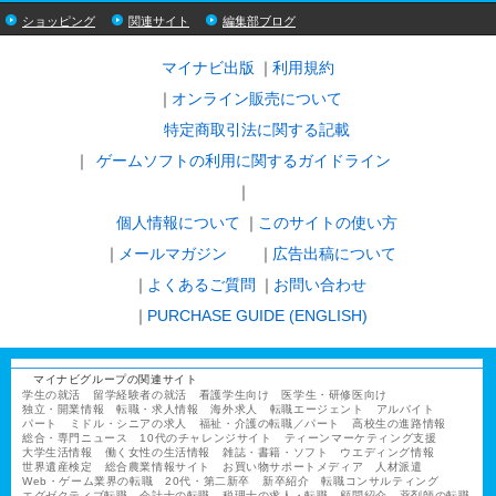
ショッピング
関連サイト
編集部ブログ
マイナビ出版
利用規約
オンライン販売について
特定商取引法に関する記載
ゲームソフトの利用に関するガイドライン
｜
個人情報について
このサイトの使い方
メールマガジン
広告出稿について
よくあるご質問
お問い合わせ
PURCHASE GUIDE (ENGLISH)
マイナビグループの関連サイト
学生の就活
留学経験者の就活
看護学生向け
医学生・研修医向け
独立・開業情報
転職・求人情報
海外求人
転職エージェント
アルバイト
パート
ミドル・シニアの求人
福祉・介護の転職／パート
高校生の進路情報
総合・専門ニュース
10代のチャレンジサイト
ティーンマーケティング支援
大学生活情報
働く女性の生活情報
雑誌・書籍・ソフト
ウエディング情報
世界遺産検定
総合農業情報サイト
お買い物サポートメディア
人材派遣
Web・ゲーム業界の転職
20代・第二新卒
新卒紹介
転職コンサルティング
エグゼクティブ転職
会計士の転職
税理士の求人・転職
顧問紹介
薬剤師の転職